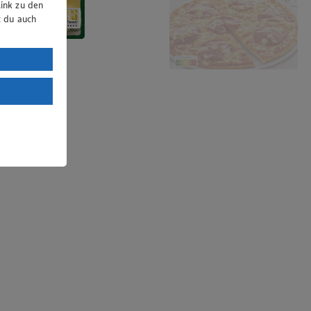
ink zu den
t du auch
uTube:
. a) DSGVO
Land mit
esteht das