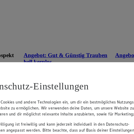
ospekt
Angebot:
Gut & Günstig Trauben
Angebo
hell kernlos
1.4
Fes
eines
1.49
an.
Festpreis von 1.49€
versch. So
nschutz-Einstellungen
10,64)
wser
aus Spanien oder Italien, Klasse I, 500 g, (1
kg = 2,98)
 Cookies und andere Technologien ein, um dir ein bestmögliches Nutzungs
bsite zu ermöglichen. Wir verwenden deine Daten, um unsere Website z
ieren und dir möglichst relevante Inhalte anzubieten, sowie für Marketin
lligung ist freiwillig und kann jederzeit individuell in den Datenschutz-
gen angepasst werden. Bitte beachte, dass auf Basis deiner Einstellungen