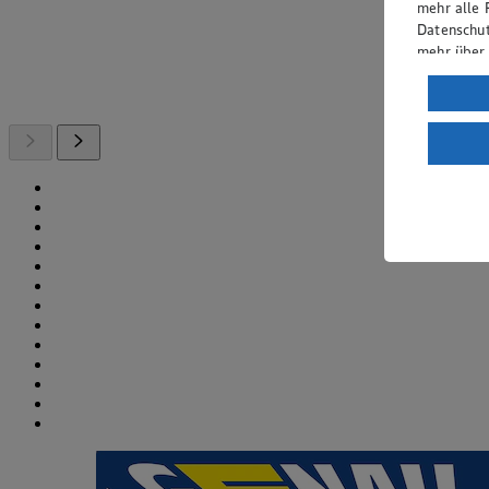
mehr alle 
Datenschut
mehr über
Verarbeit
Wenn du au
ein, dass 
einem nach
Risiko ein
Informatio