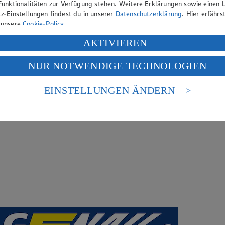
Funktionalitäten zur Verfügung stehen. Weitere Erklärungen sowie einen L
z-Einstellungen findest du in unserer
Datenschutzerklärung
. Hier erfährs
 unsere
Cookie-Policy
.
ung deiner personenbezogenen Daten in den USA durch Facebook und Yo
AKTIVIEREN
f „Aktivieren“ klickst, willigst du im Sinne des Art. 49 Abs. 1 Satz 1 lit
NUR NOTWENDIGE TECHNOLOGIEN
deine Daten in den USA verarbeitet werden. Der EuGH sieht die USA als 
 europäischen Standards nicht angemessenen Datenschutzniveau an. Es b
es Zugriffs durch US-amerikanische Behörden.
EINSTELLUNGEN ÄNDERN
nen zum Herausgeber der Seite findest du im
Impressum