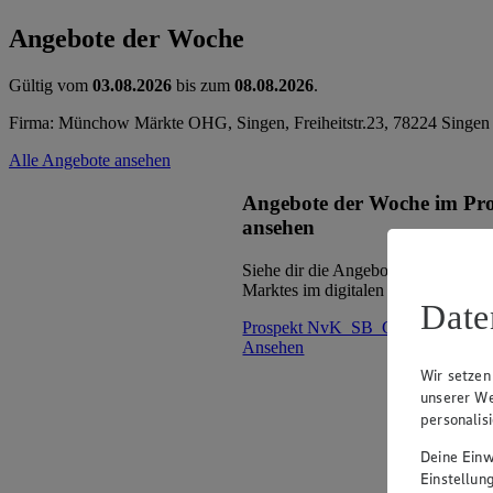
Angebote der Woche
Gültig vom
03.08.2026
bis zum
08.08.2026
.
Firma: Münchow Märkte OHG, Singen, Freiheitstr.23, 78224 Singen
Alle Angebote ansehen
Angebote der Woche im Pr
ansehen
Siehe dir die Angebote der Woche d
Marktes im digitalen Blätterkatalog 
Date
Prospekt NvK_SB_Geb_15 im Bro
Ansehen
Wir setzen
unserer We
personalis
Deine Einwi
Einstellun