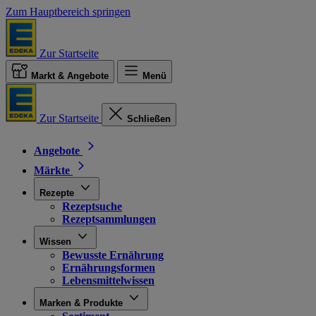
Zum Hauptbereich springen
Zur Startseite
Markt & Angebote
Menü
Zur Startseite
Schließen
Angebote
Märkte
Rezepte
Rezeptsuche
Rezeptsammlungen
Wissen
Bewusste Ernährung
Ernährungsformen
Lebensmittelwissen
Marken & Produkte