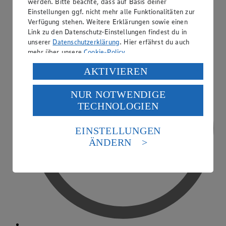
werden. Bitte beachte, dass auf Basis deiner
Einstellungen ggf. nicht mehr alle Funktionalitäten zur
PAYBACK
Verfügung stehen. Weitere Erklärungen sowie einen
Link zu den Datenschutz-Einstellungen findest du in
unserer
Datenschutzerklärung
. Hier erfährst du auch
mehr über unsere
Cookie-Policy
.
Verarbeitung deiner personenbezogenen Daten in den
AKTIVIEREN
USA durch Facebook und YouTube:
NUR NOTWENDIGE
Wenn du auf „Aktivieren“ klickst, willigst du im Sinne
TECHNOLOGIEN
des Art. 49 Abs. 1 Satz 1 lit. a) DSGVO ein, dass deine
Daten in den USA verarbeitet werden. Der EuGH sieht
die USA als Land mit einem nach europäischen
EINSTELLUNGEN
Standards nicht angemessenen Datenschutzniveau an.
ÄNDERN
Es besteht das Risiko eines Zugriffs durch US-
amerikanische Behörden.
Informationen zum Herausgeber der Seite findest du
im
Impressum