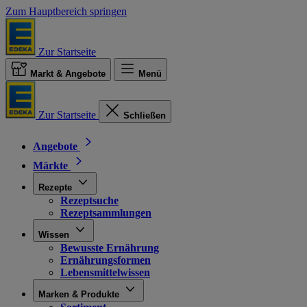
Zum Hauptbereich springen
Zur Startseite
Markt & Angebote
Menü
Zur Startseite
Schließen
Angebote
Märkte
Rezepte
Rezeptsuche
Rezeptsammlungen
Wissen
Bewusste Ernährung
Ernährungsformen
Lebensmittelwissen
Marken & Produkte