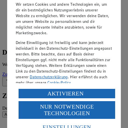
Angebote der Woche im Prospekt
Wir setzen Cookies und andere Technologien ein, um
ansehen
dir ein bestmögliches Nutzungserlebnis unserer
Website zu ermöglichen. Wir verwenden deine Daten,
Siehe dir die Angebote der Woche deines Marktes im
um unsere Website zu personalisieren und dir
digitalen Blätterkatalog an.
möglichst relevante Inhalte anzubieten, sowie für
Marketingzwecke.
Prospekt NuG_SB_Sued im Browser
Ansehen
Deine Einwilligung ist freiwillig und kann jederzeit
individuell in den Datenschutz-Einstellungen angepasst
Details zum Markt
werden. Bitte beachte, dass auf Basis deiner
Einstellungen ggf. nicht mehr alle Funktionalitäten zur
Weitere Informationen – alles auf einem Blick.
Verfügung stehen. Weitere Erklärungen sowie einen
Link zu den Datenschutz-Einstellungen findest du in
Zur Marktseite
unserer
Datenschutzerklärung
. Hier erfährst du auch
mehr über unsere
Cookie-Policy
.
Zurück nach oben
Verarbeitung deiner personenbezogenen Daten in den
AKTIVIEREN
Zum Newsletter anmelden
USA durch Facebook und YouTube:
NUR NOTWENDIGE
Wenn du auf „Aktivieren“ klickst, willigst du im Sinne
Deine E-Mail-Adresse (Pflichtfeld)
TECHNOLOGIEN
des Art. 49 Abs. 1 Satz 1 lit. a) DSGVO ein, dass deine
Absenden
Daten in den USA verarbeitet werden. Der EuGH sieht
die USA als Land mit einem nach europäischen
EINSTELLUNGEN
EDEKA Südwest auf Facebook