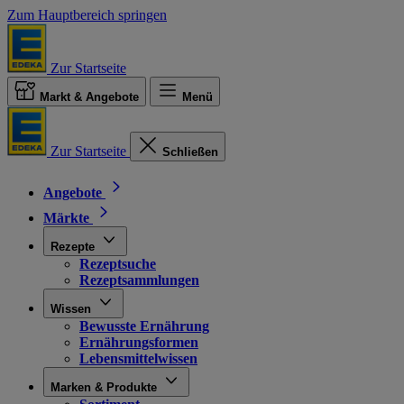
Zum Hauptbereich springen
Zur Startseite
Markt & Angebote
Menü
Zur Startseite
Schließen
Angebote
Märkte
Rezepte
Rezeptsuche
Rezeptsammlungen
Wissen
Bewusste Ernährung
Ernährungsformen
Lebensmittelwissen
Marken & Produkte