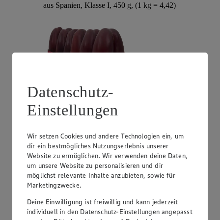
aus Spanien, Klasse I, 450 g, (1 kg = 4,42)
Datenschutz-
Einstellungen
Angebot:
Unsere Heimat Zucchini
Wir setzen Cookies und andere Technologien ein, um
1.49
dir ein bestmögliches Nutzungserlebnis unserer
Festpreis von 1.49€
Website zu ermöglichen. Wir verwenden deine Daten,
um unsere Website zu personalisieren und dir
aus Süddeutschland, Klasse I, 1 kg
möglichst relevante Inhalte anzubieten, sowie für
Marketingzwecke.
Deine Einwilligung ist freiwillig und kann jederzeit
individuell in den Datenschutz-Einstellungen angepasst