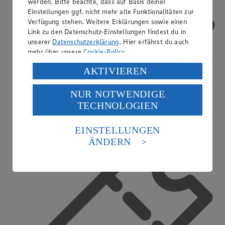
werden. Bitte beachte, dass auf Basis deiner
Einstellungen ggf. nicht mehr alle Funktionalitäten zur
Verfügung stehen. Weitere Erklärungen sowie einen
Link zu den Datenschutz-Einstellungen findest du in
unserer
Datenschutzerklärung
. Hier erfährst du auch
mehr über unsere
Cookie-Policy
.
Verarbeitung deiner personenbezogenen Daten in den
AKTIVIEREN
USA durch Facebook und YouTube:
NUR NOTWENDIGE
Wenn du auf „Aktivieren“ klickst, willigst du im Sinne
TECHNOLOGIEN
des Art. 49 Abs. 1 Satz 1 lit. a) DSGVO ein, dass deine
Mobiles Bezahlen
Daten in den USA verarbeitet werden. Der EuGH sieht
die USA als Land mit einem nach europäischen
EINSTELLUNGEN
Standards nicht angemessenen Datenschutzniveau an.
ÄNDERN
Es besteht das Risiko eines Zugriffs durch US-
amerikanische Behörden.
Informationen zum Herausgeber der Seite findest du
im
Impressum