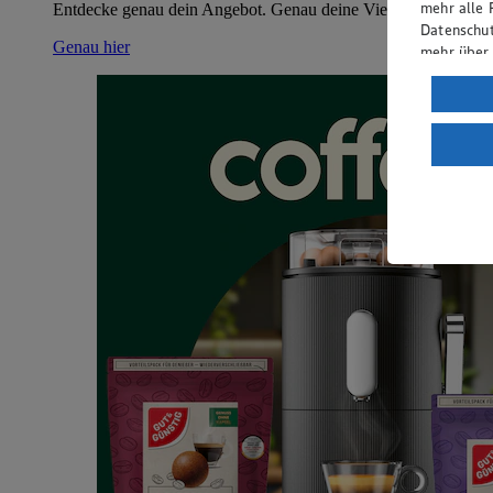
mehr alle 
Entdecke genau dein Angebot. Genau deine Vielfalt. Genau dei
Datenschut
Genau hier
mehr über
Verarbeit
Wenn du au
ein, dass 
einem nach
Risiko ein
Informatio