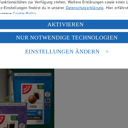
Funktionalitäten zur Verfügung stehen. Weitere Erklärungen sowie einen L
ne Frische - zu genau deinem Preis.
z-Einstellungen findest du in unserer
Datenschutzerklärung
. Hier erfährs
 unsere
Cookie-Policy
.
ung deiner personenbezogenen Daten in den USA durch Facebook und Yo
AKTIVIEREN
f „Aktivieren“ klickst, willigst du im Sinne des Art. 49 Abs. 1 Satz 1 lit
NUR NOTWENDIGE TECHNOLOGIEN
deine Daten in den USA verarbeitet werden. Der EuGH sieht die USA als 
 europäischen Standards nicht angemessenen Datenschutzniveau an. Es b
es Zugriffs durch US-amerikanische Behörden.
EINSTELLUNGEN ÄNDERN
nen zum Herausgeber der Seite findest du im
Impressum