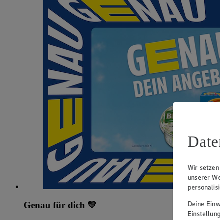
Date
Wir setzen
unserer We
personalis
Deine Einwi
Genau für dich 💛
Einstellun