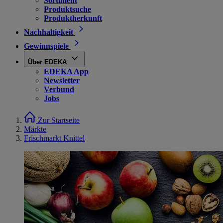
Sortiment
Produktsuche
Produktherkunft
Nachhaltigkeit
Gewinnspiele
Über EDEKA
EDEKA App
Newsletter
Verbund
Jobs
Zur Startseite
Märkte
Frischmarkt Knittel