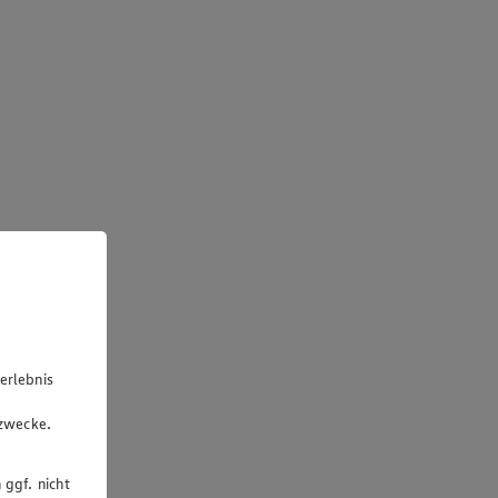
erlebnis
u
gzwecke.
 ggf. nicht