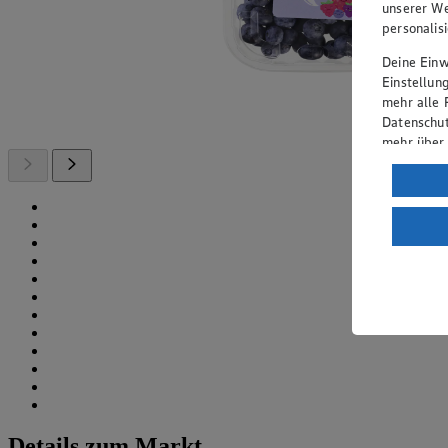
unserer We
personalis
Deine Einwi
Einstellun
mehr alle 
Datenschut
mehr über
Verarbeit
Wenn du au
ein, dass 
einem nach
Risiko ein
Informatio
Details zum Markt