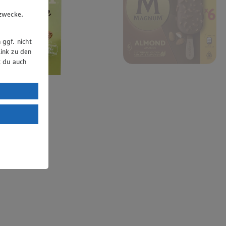
u
gzwecke.
 ggf. nicht
ink zu den
t du auch
uTube:
. a) DSGVO
Land mit
esteht das