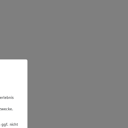
erlebnis
u
gzwecke.
 ggf. nicht