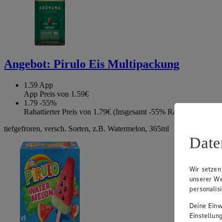
Angebot:
Pirulo Eis Multipackung
1.59
App
App Preis von 1.59€
1.79
-55%
Rabattierter Preis von 1.79€ (Insgesamt -55% Rabatt)
tiefgefroren, versch. Sorten, z.B. Watermelon, 365ml
Date
Wir setzen
unserer We
personalis
Deine Einwi
Einstellun