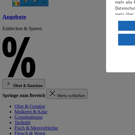
mehr alle 
Datenschut
mehr über
Angebote
Verarbeit
Entdecken & Sparen
Wenn du au
ein, dass 
einem nach
Risiko ein
Informatio
Obst & Gemüse
Springe zum Bereich
Menü schließen
Obst & Gemüse
Molkerei & Käse
Grundnahrung
Tiefkühl
Fisch & Meeresfrüchte
Fleisch & Wurst