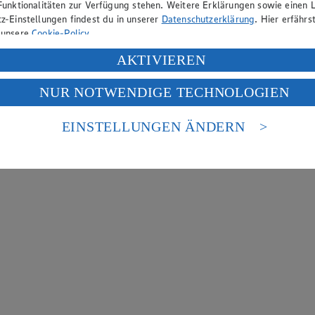
Funktionalitäten zur Verfügung stehen. Weitere Erklärungen sowie einen L
z-Einstellungen findest du in unserer
Datenschutzerklärung
. Hier erfährs
 unsere
Cookie-Policy
.
ung deiner personenbezogenen Daten in den USA durch Facebook und Yo
AKTIVIEREN
f „Aktivieren“ klickst, willigst du im Sinne des Art. 49 Abs. 1 Satz 1 lit
NUR NOTWENDIGE TECHNOLOGIEN
deine Daten in den USA verarbeitet werden. Der EuGH sieht die USA als 
 europäischen Standards nicht angemessenen Datenschutzniveau an. Es b
es Zugriffs durch US-amerikanische Behörden.
EINSTELLUNGEN ÄNDERN
nen zum Herausgeber der Seite findest du im
Impressum