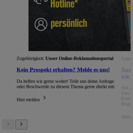
Zugehörigkeit:
Unser Online-Reklamationsportal
Zugehö
Kein Prospekt erhalten? Melde es uns!
Aus 
wie 
Da helfen wir gerne weiter! Teile uns deine Anfrage
oder Beschwerde zu diesem Thema gerne direkt mit.
Seit 2
Frisc
Erzeu
Hier melden
Regio
Mehr 