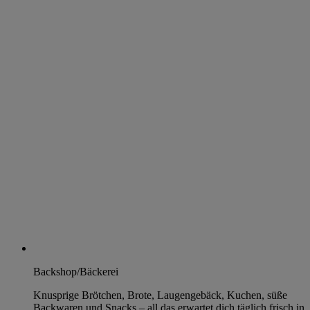
Backshop/Bäckerei
Knusprige Brötchen, Brote, Laugengebäck, Kuchen, süße
Backwaren und Snacks – all das erwartet dich täglich frisch in