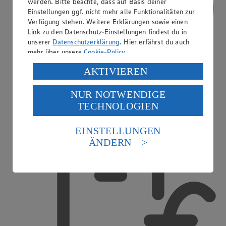
werden. Bitte beachte, dass auf Basis deiner
Einstellungen ggf. nicht mehr alle Funktionalitäten zur
Verfügung stehen. Weitere Erklärungen sowie einen
Link zu den Datenschutz-Einstellungen findest du in
unserer
Datenschutzerklärung
. Hier erfährst du auch
mehr über unsere
Cookie-Policy
.
Verarbeitung deiner personenbezogenen Daten in den
AKTIVIEREN
USA durch Facebook und YouTube:
NUR NOTWENDIGE
Wenn du auf „Aktivieren“ klickst, willigst du im Sinne
TECHNOLOGIEN
des Art. 49 Abs. 1 Satz 1 lit. a) DSGVO ein, dass deine
Daten in den USA verarbeitet werden. Der EuGH sieht
Treueaktionen
die USA als Land mit einem nach europäischen
EINSTELLUNGEN
Standards nicht angemessenen Datenschutzniveau an.
ÄNDERN
Es besteht das Risiko eines Zugriffs durch US-
amerikanische Behörden.
Informationen zum Herausgeber der Seite findest du
im
Impressum