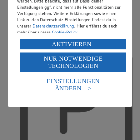
werden. Bitte beachte, dass auf Basis deiner
Einstellungen ggf. nicht mehr alle Funktionalitäten zur
Verfügung stehen. Weitere Erklärungen sowie einen
Link zu den Datenschutz-Einstellungen findest du in
unserer
Datenschutzerklärung
. Hier erfährst du auch
mehr über unsere
Cookie-Policy
.
DHL Paketshop/Postfiliale
Verarbeitung deiner personenbezogenen Daten in den
AKTIVIEREN
USA durch Facebook und YouTube:
NUR NOTWENDIGE
Wenn du auf „Aktivieren“ klickst, willigst du im Sinne
TECHNOLOGIEN
des Art. 49 Abs. 1 Satz 1 lit. a) DSGVO ein, dass deine
Daten in den USA verarbeitet werden. Der EuGH sieht
die USA als Land mit einem nach europäischen
EINSTELLUNGEN
Standards nicht angemessenen Datenschutzniveau an.
ÄNDERN
Es besteht das Risiko eines Zugriffs durch US-
amerikanische Behörden.
Informationen zum Herausgeber der Seite findest du
im
Impressum