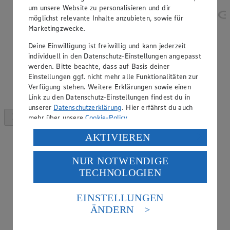
um unsere Website zu personalisieren und dir
möglichst relevante Inhalte anzubieten, sowie für
Marketingzwecke.
Deine Einwilligung ist freiwillig und kann jederzeit
individuell in den Datenschutz-Einstellungen angepasst
werden. Bitte beachte, dass auf Basis deiner
Einstellungen ggf. nicht mehr alle Funktionalitäten zur
Verfügung stehen. Weitere Erklärungen sowie einen
Link zu den Datenschutz-Einstellungen findest du in
unserer
Datenschutzerklärung
. Hier erfährst du auch
mehr über unsere
Cookie-Policy
.
Verarbeitung deiner personenbezogenen Daten in den
AKTIVIEREN
USA durch Facebook und YouTube:
NUR NOTWENDIGE
Wenn du auf „Aktivieren“ klickst, willigst du im Sinne
TECHNOLOGIEN
des Art. 49 Abs. 1 Satz 1 lit. a) DSGVO ein, dass deine
Daten in den USA verarbeitet werden. Der EuGH sieht
die USA als Land mit einem nach europäischen
EINSTELLUNGEN
Standards nicht angemessenen Datenschutzniveau an.
ÄNDERN
Es besteht das Risiko eines Zugriffs durch US-
amerikanische Behörden.