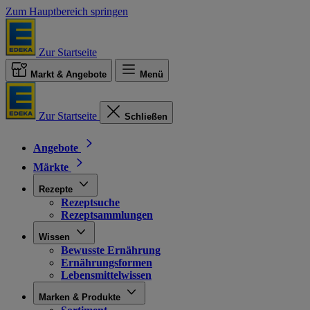
Zum Hauptbereich springen
Zur Startseite
Markt & Angebote
Menü
Zur Startseite
Schließen
Angebote
Märkte
Rezepte
Rezeptsuche
Rezeptsammlungen
Wissen
Bewusste Ernährung
Ernährungsformen
Lebensmittelwissen
Marken & Produkte