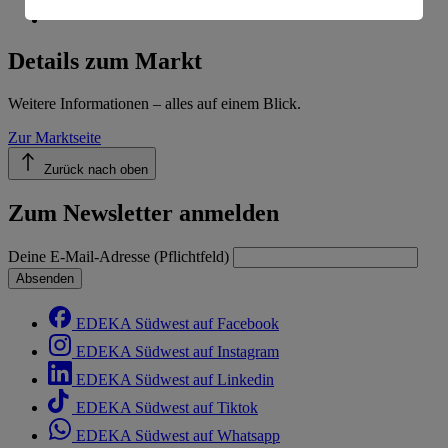
Informationen zum Herausgeber der Seite findest du
im
Impressum
Details zum Markt
Weitere Informationen – alles auf einem Blick.
Zur Marktseite
Zurück nach oben
Zum Newsletter anmelden
Deine E-Mail-Adresse (Pflichtfeld)
Absenden
EDEKA Südwest auf Facebook
EDEKA Südwest auf Instagram
EDEKA Südwest auf Linkedin
EDEKA Südwest auf Tiktok
EDEKA Südwest auf Whatsapp