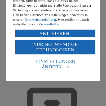
werden. Bitte beachte, dass auf Basis deiner
Einstellungen ggf. nicht mehr alle Funktionalitäten zur
Verfügung stehen. Weitere Erklärungen sowie einen
Link zu den Datenschutz-Einstellungen findest du in
unserer
Datenschutzerklärung
. Hier erfährst du auch
mehr über unsere
Cookie-Policy
.
Verarbeitung deiner personenbezogenen Daten in den
AKTIVIEREN
USA durch Facebook und YouTube:
NUR NOTWENDIGE
Wenn du auf „Aktivieren“ klickst, willigst du im Sinne
TECHNOLOGIEN
des Art. 49 Abs. 1 Satz 1 lit. a) DSGVO ein, dass deine
Daten in den USA verarbeitet werden. Der EuGH sieht
die USA als Land mit einem nach europäischen
EINSTELLUNGEN
Standards nicht angemessenen Datenschutzniveau an.
ÄNDERN
Es besteht das Risiko eines Zugriffs durch US-
amerikanische Behörden.
Treueaktionen
Informationen zum Herausgeber der Seite findest du
im
Impressum