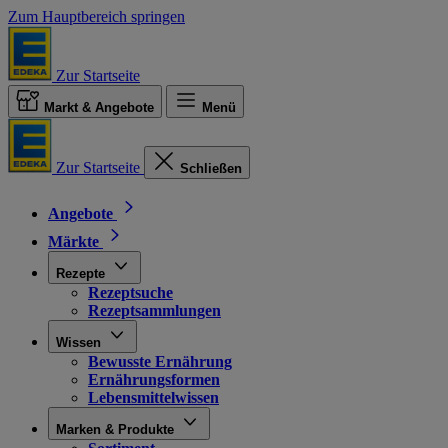
Zum Hauptbereich springen
Zur Startseite
Markt & Angebote
Menü
Zur Startseite
Schließen
Angebote
Märkte
Rezepte
Rezeptsuche
Rezeptsammlungen
Wissen
Bewusste Ernährung
Ernährungsformen
Lebensmittelwissen
Marken & Produkte