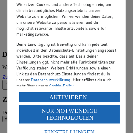
Angebote der Woche im Prospekt
Wir setzen Cookies und andere Technologien ein, um
ansehen
dir ein bestmögliches Nutzungserlebnis unserer
Website zu ermöglichen. Wir verwenden deine Daten,
Siehe dir die Angebote der Woche deines Marktes im
um unsere Website zu personalisieren und dir
digitalen Blätterkatalog an.
möglichst relevante Inhalte anzubieten, sowie für
Marketingzwecke.
Prospekt 313_Hieber im Browser
Ansehen
Deine Einwilligung ist freiwillig und kann jederzeit
individuell in den Datenschutz-Einstellungen angepasst
Details zum Markt
werden. Bitte beachte, dass auf Basis deiner
Einstellungen ggf. nicht mehr alle Funktionalitäten zur
Weitere Informationen – alles auf einem Blick.
Verfügung stehen. Weitere Erklärungen sowie einen
Link zu den Datenschutz-Einstellungen findest du in
Zur Marktseite
unserer
Datenschutzerklärung
. Hier erfährst du auch
mehr über unsere
Cookie-Policy
.
Zurück nach oben
Verarbeitung deiner personenbezogenen Daten in den
AKTIVIEREN
Zum Newsletter anmelden
USA durch Facebook und YouTube:
NUR NOTWENDIGE
Wenn du auf „Aktivieren“ klickst, willigst du im Sinne
Deine E-Mail-Adresse (Pflichtfeld)
TECHNOLOGIEN
des Art. 49 Abs. 1 Satz 1 lit. a) DSGVO ein, dass deine
Absenden
Daten in den USA verarbeitet werden. Der EuGH sieht
die USA als Land mit einem nach europäischen
EINSTELLUNGEN
EDEKA Südwest auf Facebook