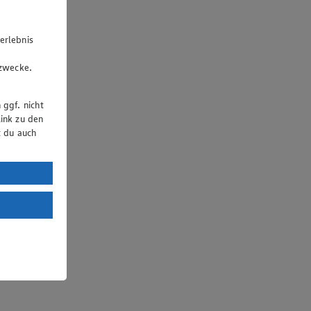
erlebnis
u
gzwecke.
 ggf. nicht
ink zu den
t du auch
uTube:
. a) DSGVO
Land mit
esteht das