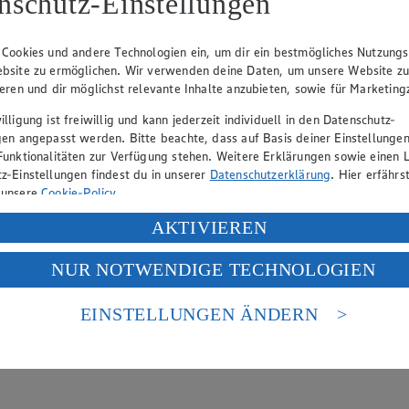
nschutz-Einstellungen
hen
lätterkatalog an.
 Cookies und andere Technologien ein, um dir ein bestmögliches Nutzungs
bsite zu ermöglichen. Wir verwenden deine Daten, um unsere Website z
ieren und dir möglichst relevante Inhalte anzubieten, sowie für Marketin
lligung ist freiwillig und kann jederzeit individuell in den Datenschutz-
gen angepasst werden. Bitte beachte, dass auf Basis deiner Einstellungen
Funktionalitäten zur Verfügung stehen. Weitere Erklärungen sowie einen L
z-Einstellungen findest du in unserer
Datenschutzerklärung
. Hier erfährs
 unsere
Cookie-Policy
.
ung deiner personenbezogenen Daten in den USA durch Facebook und Yo
AKTIVIEREN
f „Aktivieren“ klickst, willigst du im Sinne des Art. 49 Abs. 1 Satz 1 lit
NUR NOTWENDIGE TECHNOLOGIEN
deine Daten in den USA verarbeitet werden. Der EuGH sieht die USA als 
 europäischen Standards nicht angemessenen Datenschutzniveau an. Es b
es Zugriffs durch US-amerikanische Behörden.
EINSTELLUNGEN ÄNDERN
nen zum Herausgeber der Seite findest du im
Impressum