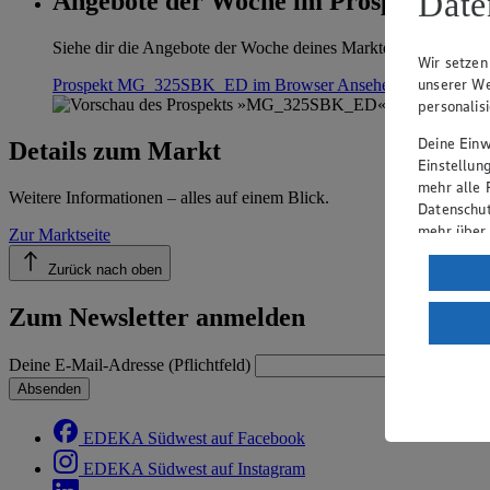
Date
Angebote der Woche im Prospekt anse
Siehe dir die Angebote der Woche deines Marktes im digitalen B
Wir setzen
unserer We
Prospekt MG_325SBK_ED im Browser
Ansehen
personalis
Deine Einwi
Details zum Markt
Einstellun
mehr alle 
Weitere Informationen – alles auf einem Blick.
Datenschut
mehr über
Zur Marktseite
Verarbeit
Zurück nach oben
Wenn du au
Zum Newsletter anmelden
ein, dass 
einem nach
Deine E-Mail-Adresse (Pflichtfeld)
Risiko ein
Absenden
Informatio
EDEKA Südwest auf Facebook
EDEKA Südwest auf Instagram