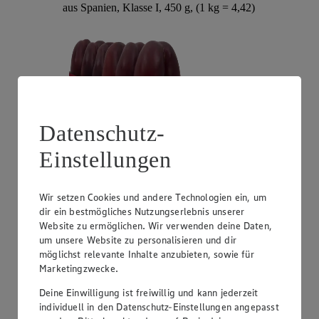
aus Spanien, Klasse I, 450 g, (1 kg = 4,42)
Datenschutz-
Einstellungen
Angebot:
Unsere Heimat Zucchini
Wir setzen Cookies und andere Technologien ein, um
1.49
dir ein bestmögliches Nutzungserlebnis unserer
Festpreis von 1.49€
Website zu ermöglichen. Wir verwenden deine Daten,
um unsere Website zu personalisieren und dir
aus Süddeutschland, Klasse I, 1 kg
möglichst relevante Inhalte anzubieten, sowie für
Marketingzwecke.
Deine Einwilligung ist freiwillig und kann jederzeit
individuell in den Datenschutz-Einstellungen angepasst