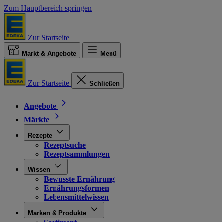
Zum Hauptbereich springen
Zur Startseite
Markt & Angebote
Menü
Zur Startseite
Schließen
Angebote
Märkte
Rezepte
Rezeptsuche
Rezeptsammlungen
Wissen
Bewusste Ernährung
Ernährungsformen
Lebensmittelwissen
Marken & Produkte