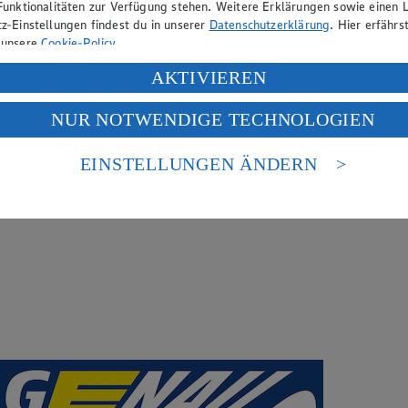
Funktionalitäten zur Verfügung stehen. Weitere Erklärungen sowie einen L
z-Einstellungen findest du in unserer
Datenschutzerklärung
. Hier erfährs
 unsere
Cookie-Policy
.
ung deiner personenbezogenen Daten in den USA durch Facebook und Yo
AKTIVIEREN
f „Aktivieren“ klickst, willigst du im Sinne des Art. 49 Abs. 1 Satz 1 lit
NUR NOTWENDIGE TECHNOLOGIEN
deine Daten in den USA verarbeitet werden. Der EuGH sieht die USA als 
 europäischen Standards nicht angemessenen Datenschutzniveau an. Es b
es Zugriffs durch US-amerikanische Behörden.
EINSTELLUNGEN ÄNDERN
nen zum Herausgeber der Seite findest du im
Impressum