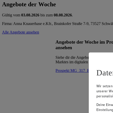
Angebote der Woche
Gültig vom
03.08.2026
bis zum
08.08.2026
.
Firma: Anna Knauerhase e.Kfr., Brainkofer Straße 7-9, 73527 Schw
Alle Angebote ansehen
Angebote der Woche im Pr
ansehen
Siehe dir die Angebote der Woche d
Marktes im digitalen Blätterkatalog 
Date
Prospekt MG_317_ED im Browse
Wir setzen
unserer We
personalis
Deine Einwi
Einstellun