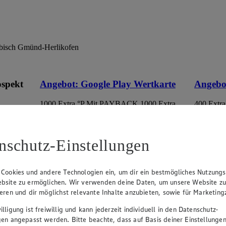
äbisch Gmünd-Herlikofen
ospekt
Angebot:
Google Play Wertkarte
Angebo
1000 Extra °P
Mit PAYBACK 1000 Extra
400 Extra
Punkte sammeln.
Punkte s
eines
100.00
50.
an.
Festpreis von 100.00€
Fes
nschutz-Einstellungen
r
Ansehen
• Nur in teilnehmenden Märkten erhältlich
• Nur in 
 Cookies und andere Technologien ein, um dir ein bestmögliches Nutzungs
bsite zu ermöglichen. Wir verwenden deine Daten, um unsere Website z
ieren und dir möglichst relevante Inhalte anzubieten, sowie für Marketin
lligung ist freiwillig und kann jederzeit individuell in den Datenschutz-
gen angepasst werden. Bitte beachte, dass auf Basis deiner Einstellungen