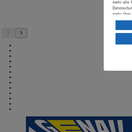
mehr alle 
Datenschut
mehr über
Verarbeit
Wenn du au
ein, dass 
einem nach
Risiko ein
Informatio