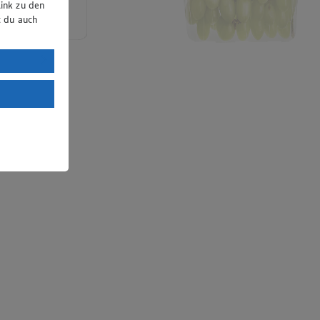
ink zu den
t du auch
uTube:
. a) DSGVO
Land mit
esteht das