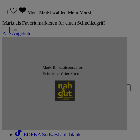
Mein Markt wählen
Mein Markt
Markt als Favorit markieren für einen Schnellzugriff
300 m
Alle Angebote
Kartendaten werden geladen …
Zurück nach oben
Markt Einkaufsparadies
Zum Newsletter anmelden
Schmidt auf der Karte
Deine E-Mail-Adresse (Pflichtfeld)
Absenden
EDEKA Südwest auf Facebook
EDEKA Südwest auf Instagram
EDEKA Südwest auf Linkedin
EDEKA Südwest auf Tiktok