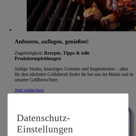
Anfeuern, auflegen, genießen!
Zugehörigkeit:
Rezepte, Tipps & tolle
Produktempfehlungen
Saftige Steaks, knackiges Gemüse und Inspirationen – alles
für den nächsten Grillabend findet ihr bei uns im Markt und in
unserer Grillbroschüre.
Jetzt entdecken
Datenschutz-
Einstellungen