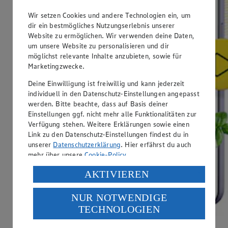
Wir setzen Cookies und andere Technologien ein, um
dir ein bestmögliches Nutzungserlebnis unserer
Website zu ermöglichen. Wir verwenden deine Daten,
um unsere Website zu personalisieren und dir
möglichst relevante Inhalte anzubieten, sowie für
Marketingzwecke.
Deine Einwilligung ist freiwillig und kann jederzeit
individuell in den Datenschutz-Einstellungen angepasst
werden. Bitte beachte, dass auf Basis deiner
Einstellungen ggf. nicht mehr alle Funktionalitäten zur
Verfügung stehen. Weitere Erklärungen sowie einen
Link zu den Datenschutz-Einstellungen findest du in
unserer
Datenschutzerklärung
. Hier erfährst du auch
mehr über unsere
Cookie-Policy
.
Verarbeitung deiner personenbezogenen Daten in den
AKTIVIEREN
USA durch Facebook und YouTube:
NUR NOTWENDIGE
Wenn du auf „Aktivieren“ klickst, willigst du im Sinne
TECHNOLOGIEN
des Art. 49 Abs. 1 Satz 1 lit. a) DSGVO ein, dass deine
Daten in den USA verarbeitet werden. Der EuGH sieht