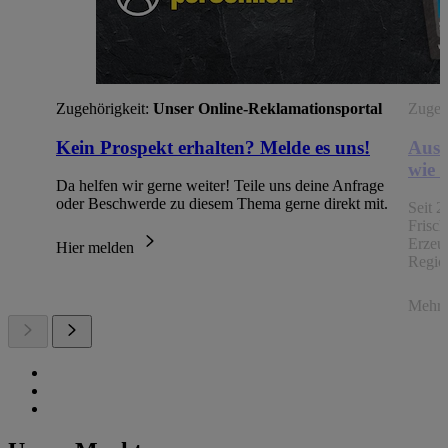
Zugehörigkeit:
Unser Online-Reklamationsportal
Zugehö
Kein Prospekt erhalten? Melde es uns!
Aus 
wie 
Da helfen wir gerne weiter! Teile uns deine Anfrage
oder Beschwerde zu diesem Thema gerne direkt mit.
Seit 2
Frisc
Erzeu
Hier melden
Regio
Mehr 