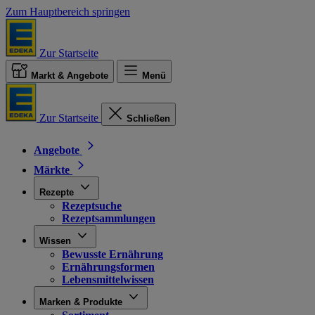
Zum Hauptbereich springen
Zur Startseite
Markt & Angebote
Menü
Zur Startseite
Schließen
Angebote
Märkte
Rezepte
Rezeptsuche
Rezeptsammlungen
Wissen
Bewusste Ernährung
Ernährungsformen
Lebensmittelwissen
Marken & Produkte