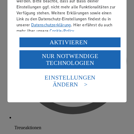
werden. Bitte beachte, dass auf Basis deiner
Einstellungen ggf. nicht mehr alle Funktionalitäten zur
Verfügung stehen. Weitere Erklärungen sowie einen
Link zu den Datenschutz-Einstellungen findest du in
unserer
Datenschutzerklärung
. Hier erfährst du auch
mehr über unsere
Cookie-Policy
.
Verarbeitung deiner personenbezogenen Daten in den
AKTIVIEREN
USA durch Facebook und YouTube:
NUR NOTWENDIGE
Wenn du auf „Aktivieren“ klickst, willigst du im Sinne
TECHNOLOGIEN
des Art. 49 Abs. 1 Satz 1 lit. a) DSGVO ein, dass deine
Daten in den USA verarbeitet werden. Der EuGH sieht
die USA als Land mit einem nach europäischen
EINSTELLUNGEN
Standards nicht angemessenen Datenschutzniveau an.
ÄNDERN
Es besteht das Risiko eines Zugriffs durch US-
amerikanische Behörden.
Informationen zum Herausgeber der Seite findest du
im
Impressum
Treueaktionen