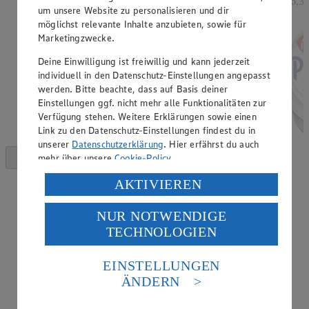
= 6,3
um unsere Website zu personalisieren und dir
möglichst relevante Inhalte anzubieten, sowie für
Marketingzwecke.
Deine Einwilligung ist freiwillig und kann jederzeit
individuell in den Datenschutz-Einstellungen angepasst
werden. Bitte beachte, dass auf Basis deiner
Einstellungen ggf. nicht mehr alle Funktionalitäten zur
Verfügung stehen. Weitere Erklärungen sowie einen
Link zu den Datenschutz-Einstellungen findest du in
unserer
Datenschutzerklärung
. Hier erfährst du auch
mehr über unsere
Cookie-Policy
.
Verarbeitung deiner personenbezogenen Daten in den
AKTIVIEREN
USA durch Facebook und YouTube:
NUR NOTWENDIGE
Wenn du auf „Aktivieren“ klickst, willigst du im Sinne
TECHNOLOGIEN
des Art. 49 Abs. 1 Satz 1 lit. a) DSGVO ein, dass deine
Daten in den USA verarbeitet werden. Der EuGH sieht
die USA als Land mit einem nach europäischen
EINSTELLUNGEN
Standards nicht angemessenen Datenschutzniveau an.
ÄNDERN
Es besteht das Risiko eines Zugriffs durch US-
amerikanische Behörden.