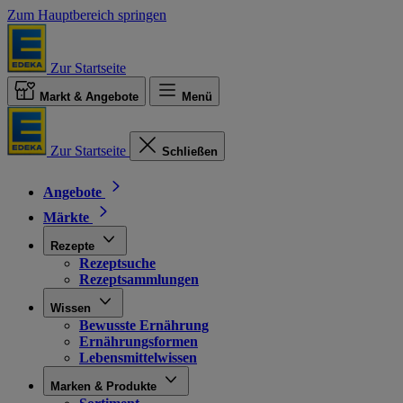
Zum Hauptbereich springen
Zur Startseite
Markt & Angebote
Menü
Zur Startseite
Schließen
Angebote
Märkte
Rezepte
Rezeptsuche
Rezeptsammlungen
Wissen
Bewusste Ernährung
Ernährungsformen
Lebensmittelwissen
Marken & Produkte