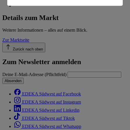
Informationen zum Herausgeber der Seite findest du
im
Impressum
Details zum Markt
Weitere Informationen – alles auf einem Blick.
Zur Marktseite
Zurück nach oben
Zum Newsletter anmelden
Deine E-Mail-Adresse (Pflichtfeld)
Absenden
EDEKA Südwest auf Facebook
EDEKA Südwest auf Instagram
EDEKA Südwest auf Linkedin
EDEKA Südwest auf Tiktok
EDEKA Südwest auf Whatsapp