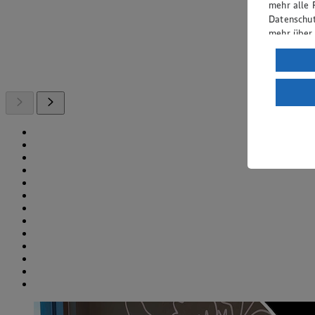
mehr alle 
Datenschut
mehr über
Verarbeit
Wenn du au
ein, dass 
einem nach
Risiko ein
Informatio