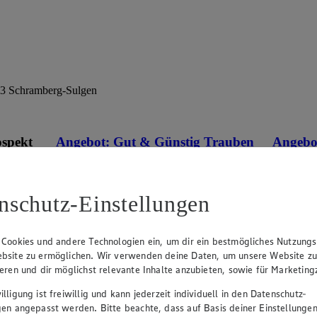
713 Schramberg-Sulgen
ospekt
Angebot:
Gut & Günstig Trauben
Angebo
hell kernlos
1.4
Fes
eines
1.49
nschutz-Einstellungen
an.
Festpreis von 1.49€
versch. So
10,64)
owser
aus Spanien oder Italien, Klasse I, 500 g, (1
kg = 2,98)
 Cookies und andere Technologien ein, um dir ein bestmögliches Nutzungs
bsite zu ermöglichen. Wir verwenden deine Daten, um unsere Website z
ieren und dir möglichst relevante Inhalte anzubieten, sowie für Marketin
lligung ist freiwillig und kann jederzeit individuell in den Datenschutz-
gen angepasst werden. Bitte beachte, dass auf Basis deiner Einstellungen