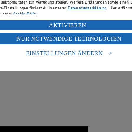
Funktionalitäten zur Verfügung stehen. Weitere Erklärungen sowie einen L
z-Einstellungen findest du in unserer
Datenschutzerklärung
. Hier erfährs
 unsere
Cookie-Policy
.
ung deiner personenbezogenen Daten in den USA durch Facebook und Yo
AKTIVIEREN
f „Aktivieren“ klickst, willigst du im Sinne des Art. 49 Abs. 1 Satz 1 lit
NUR NOTWENDIGE TECHNOLOGIEN
deine Daten in den USA verarbeitet werden. Der EuGH sieht die USA als 
 europäischen Standards nicht angemessenen Datenschutzniveau an. Es b
es Zugriffs durch US-amerikanische Behörden.
EINSTELLUNGEN ÄNDERN
nen zum Herausgeber der Seite findest du im
Impressum