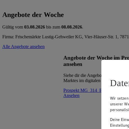
Angebote der Woche
Gültig vom
03.08.2026
bis zum
08.08.2026
.
Firma: Frischemärkte Lustig-Gehweiler KG, Vier-Häuser-Str. 1, 78
Alle Angebote ansehen
Angebote der Woche im Pr
ansehen
Siehe dir die Angebote der Woche d
Date
Marktes im digitalen Blätterkatalog 
Prospekt MG_314_ED_ABH im Br
Ansehen
Wir setzen
unserer We
personalis
Deine Einwi
Einstellun