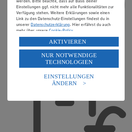
werden. Bitte beachte, dass auf Basis deiner
Einstellungen ggf. nicht mehr alle Funktionalitäten zur
Verfügung stehen. Weitere Erklärungen sowie einen
Link zu den Datenschutz-Einstellungen findest du in
unserer
Datenschutzerklärung
. Hier erfährst du auch
mehr über unsere
Cookie-Policy
.
Verarbeitung deiner personenbezogenen Daten in den
AKTIVIEREN
USA durch Facebook und YouTube:
NUR NOTWENDIGE
Wenn du auf „Aktivieren“ klickst, willigst du im Sinne
TECHNOLOGIEN
des Art. 49 Abs. 1 Satz 1 lit. a) DSGVO ein, dass deine
Daten in den USA verarbeitet werden. Der EuGH sieht
Treueaktionen
die USA als Land mit einem nach europäischen
EINSTELLUNGEN
Standards nicht angemessenen Datenschutzniveau an.
ÄNDERN
Es besteht das Risiko eines Zugriffs durch US-
amerikanische Behörden.
Informationen zum Herausgeber der Seite findest du
im
Impressum