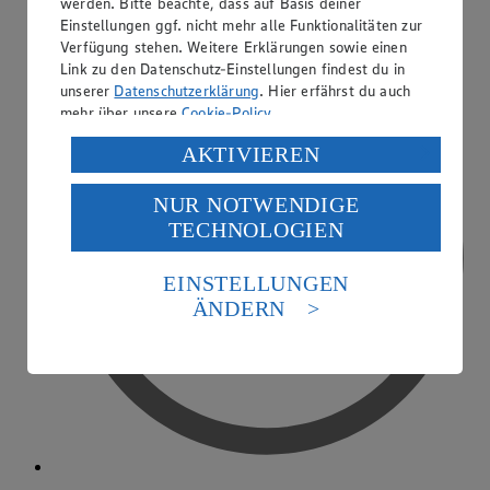
werden. Bitte beachte, dass auf Basis deiner
PAYBACK
Einstellungen ggf. nicht mehr alle Funktionalitäten zur
Verfügung stehen. Weitere Erklärungen sowie einen
Link zu den Datenschutz-Einstellungen findest du in
unserer
Datenschutzerklärung
. Hier erfährst du auch
mehr über unsere
Cookie-Policy
.
Verarbeitung deiner personenbezogenen Daten in den
AKTIVIEREN
USA durch Facebook und YouTube:
NUR NOTWENDIGE
Wenn du auf „Aktivieren“ klickst, willigst du im Sinne
TECHNOLOGIEN
des Art. 49 Abs. 1 Satz 1 lit. a) DSGVO ein, dass deine
Daten in den USA verarbeitet werden. Der EuGH sieht
die USA als Land mit einem nach europäischen
EINSTELLUNGEN
Standards nicht angemessenen Datenschutzniveau an.
ÄNDERN
Es besteht das Risiko eines Zugriffs durch US-
amerikanische Behörden.
Informationen zum Herausgeber der Seite findest du
im
Impressum