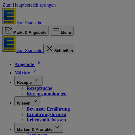
Zum Hauptbereich springen
Zur Startseite
Markt & Angebote
Menü
Zur Startseite
Schließen
Angebote
Märkte
Rezepte
Rezeptsuche
Rezeptsammlungen
Wissen
Bewusste Ernährung
Ernährungsformen
Lebensmittelwissen
Marken & Produkte