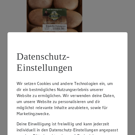
Datenschutz-
Angebot:
EDEKA Herzstücke Nektarinen oder
Pfirsiche
Einstellungen
2.99
Festpreis von 2.99€
Wir setzen Cookies und andere Technologien ein, um
dir ein bestmögliches Nutzungserlebnis unserer
gelbfleischig, aus Spanien oder Italien, Klasse I, 1 kg
Website zu ermöglichen. Wir verwenden deine Daten,
um unsere Website zu personalisieren und dir
möglichst relevante Inhalte anzubieten, sowie für
Marketingzwecke.
Deine Einwilligung ist freiwillig und kann jederzeit
individuell in den Datenschutz-Einstellungen angepasst