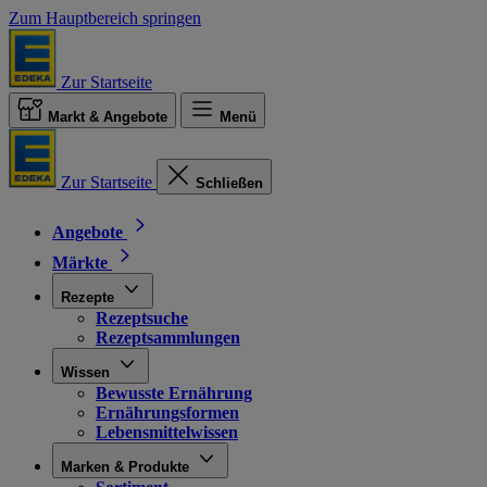
Zum Hauptbereich springen
Zur Startseite
Markt & Angebote
Menü
Zur Startseite
Schließen
Angebote
Märkte
Rezepte
Rezeptsuche
Rezeptsammlungen
Wissen
Bewusste Ernährung
Ernährungsformen
Lebensmittelwissen
Marken & Produkte