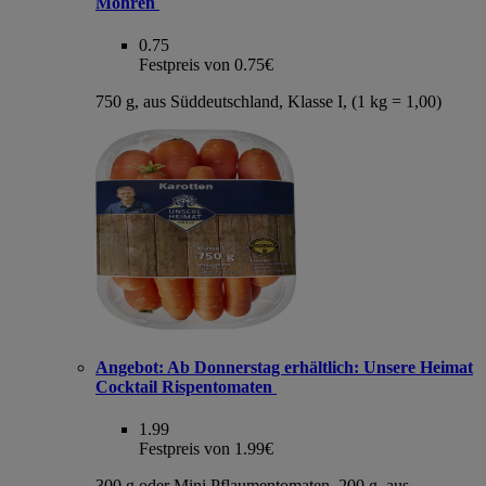
Möhren
0.75
Festpreis von 0.75€
750 g, aus Süddeutschland, Klasse I, (1 kg = 1,00)
Angebot:
Ab Donnerstag erhältlich: Unsere Heimat
Cocktail Rispentomaten
1.99
Festpreis von 1.99€
300 g oder Mini Pflaumentomaten, 200 g, aus