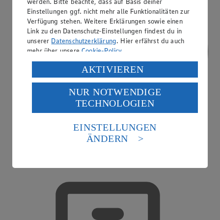
werden. Bitte beachte, dass auf Basis deiner
Einstellungen ggf. nicht mehr alle Funktionalitäten zur
Verfügung stehen. Weitere Erklärungen sowie einen
Link zu den Datenschutz-Einstellungen findest du in
unserer
Datenschutzerklärung
. Hier erfährst du auch
mehr über unsere
Cookie-Policy
.
Verarbeitung deiner personenbezogenen Daten in den
AKTIVIEREN
USA durch Facebook und YouTube:
NUR NOTWENDIGE
Wenn du auf „Aktivieren“ klickst, willigst du im Sinne
TECHNOLOGIEN
des Art. 49 Abs. 1 Satz 1 lit. a) DSGVO ein, dass deine
Daten in den USA verarbeitet werden. Der EuGH sieht
die USA als Land mit einem nach europäischen
EINSTELLUNGEN
Standards nicht angemessenen Datenschutzniveau an.
ÄNDERN
Es besteht das Risiko eines Zugriffs durch US-
amerikanische Behörden.
Treueaktionen
Informationen zum Herausgeber der Seite findest du
im
Impressum