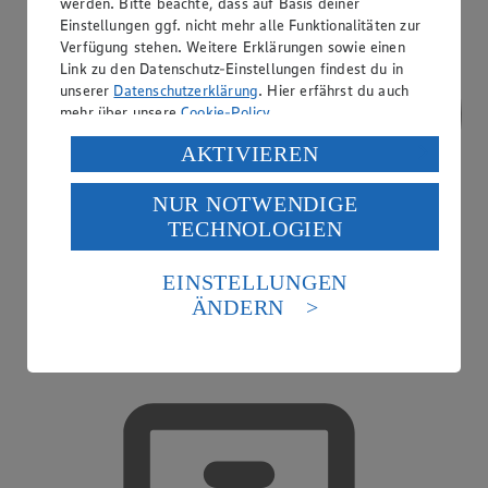
werden. Bitte beachte, dass auf Basis deiner
Einstellungen ggf. nicht mehr alle Funktionalitäten zur
Verfügung stehen. Weitere Erklärungen sowie einen
Link zu den Datenschutz-Einstellungen findest du in
unserer
Datenschutzerklärung
. Hier erfährst du auch
mehr über unsere
Cookie-Policy
.
Verarbeitung deiner personenbezogenen Daten in den
AKTIVIEREN
USA durch Facebook und YouTube:
NUR NOTWENDIGE
Wenn du auf „Aktivieren“ klickst, willigst du im Sinne
TECHNOLOGIEN
des Art. 49 Abs. 1 Satz 1 lit. a) DSGVO ein, dass deine
Daten in den USA verarbeitet werden. Der EuGH sieht
die USA als Land mit einem nach europäischen
EINSTELLUNGEN
Standards nicht angemessenen Datenschutzniveau an.
ÄNDERN
Es besteht das Risiko eines Zugriffs durch US-
amerikanische Behörden.
Treueaktionen
Informationen zum Herausgeber der Seite findest du
im
Impressum