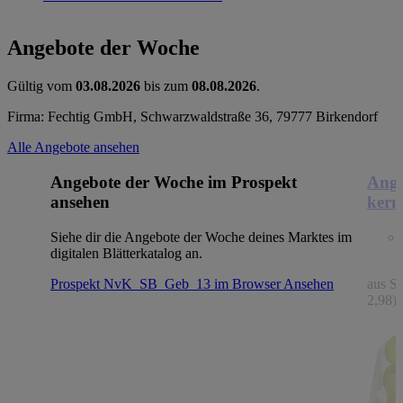
Angebote der Woche
Gültig vom
03.08.2026
bis zum
08.08.2026
.
Firma: Fechtig GmbH, Schwarzwaldstraße 36, 79777 Birkendorf
Alle Angebote ansehen
Angebote der Woche im Prospekt
Ange
ansehen
kern
Siehe dir die Angebote der Woche deines Marktes im
digitalen Blätterkatalog an.
Prospekt NvK_SB_Geb_13 im Browser
Ansehen
aus Sp
2,98)