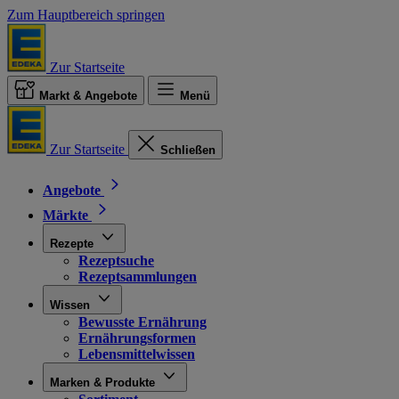
Zum Hauptbereich springen
Zur Startseite
Markt & Angebote
Menü
Zur Startseite
Schließen
Angebote
Märkte
Rezepte
Rezeptsuche
Rezeptsammlungen
Wissen
Bewusste Ernährung
Ernährungsformen
Lebensmittelwissen
Marken & Produkte