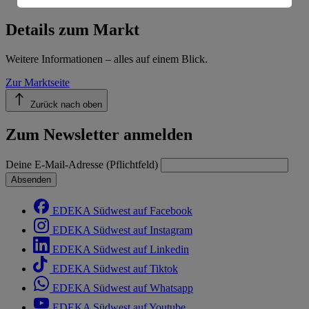
Informationen zum Herausgeber der Seite findest du
im
Impressum
Details zum Markt
Weitere Informationen – alles auf einem Blick.
Zur Marktseite
Zurück nach oben
Zum Newsletter anmelden
Deine E-Mail-Adresse (Pflichtfeld)
Absenden
EDEKA Südwest auf Facebook
EDEKA Südwest auf Instagram
EDEKA Südwest auf Linkedin
EDEKA Südwest auf Tiktok
EDEKA Südwest auf Whatsapp
EDEKA Südwest auf Youtube