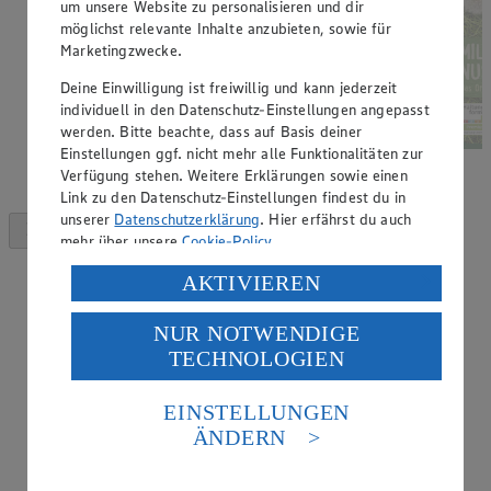
um unsere Website zu personalisieren und dir
möglichst relevante Inhalte anzubieten, sowie für
Marketingzwecke.
Deine Einwilligung ist freiwillig und kann jederzeit
individuell in den Datenschutz-Einstellungen angepasst
werden. Bitte beachte, dass auf Basis deiner
Einstellungen ggf. nicht mehr alle Funktionalitäten zur
Verfügung stehen. Weitere Erklärungen sowie einen
Link zu den Datenschutz-Einstellungen findest du in
unserer
Datenschutzerklärung
. Hier erfährst du auch
mehr über unsere
Cookie-Policy
.
Verarbeitung deiner personenbezogenen Daten in den
AKTIVIEREN
USA durch Facebook und YouTube:
NUR NOTWENDIGE
Wenn du auf „Aktivieren“ klickst, willigst du im Sinne
TECHNOLOGIEN
des Art. 49 Abs. 1 Satz 1 lit. a) DSGVO ein, dass deine
Daten in den USA verarbeitet werden. Der EuGH sieht
die USA als Land mit einem nach europäischen
EINSTELLUNGEN
Standards nicht angemessenen Datenschutzniveau an.
ÄNDERN
Es besteht das Risiko eines Zugriffs durch US-
amerikanische Behörden.