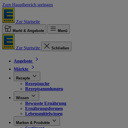
Zum Hauptbereich springen
Zur Startseite
Markt & Angebote
Menü
Zur Startseite
Schließen
Angebote
Märkte
Rezepte
Rezeptsuche
Rezeptsammlungen
Wissen
Bewusste Ernährung
Ernährungsformen
Lebensmittelwissen
Marken & Produkte