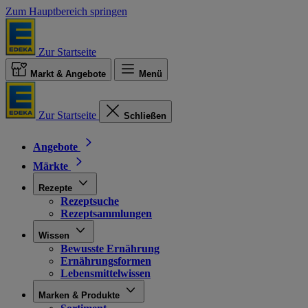
Zum Hauptbereich springen
Zur Startseite
Markt & Angebote
Menü
Zur Startseite
Schließen
Angebote
Märkte
Rezepte
Rezeptsuche
Rezeptsammlungen
Wissen
Bewusste Ernährung
Ernährungsformen
Lebensmittelwissen
Marken & Produkte