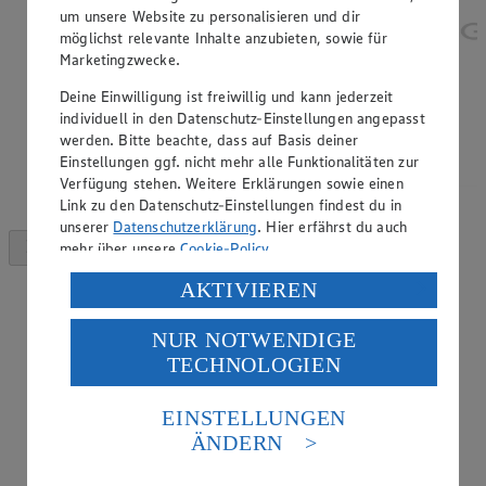
um unsere Website zu personalisieren und dir
möglichst relevante Inhalte anzubieten, sowie für
Marketingzwecke.
Deine Einwilligung ist freiwillig und kann jederzeit
individuell in den Datenschutz-Einstellungen angepasst
werden. Bitte beachte, dass auf Basis deiner
Einstellungen ggf. nicht mehr alle Funktionalitäten zur
Verfügung stehen. Weitere Erklärungen sowie einen
Link zu den Datenschutz-Einstellungen findest du in
unserer
Datenschutzerklärung
. Hier erfährst du auch
mehr über unsere
Cookie-Policy
.
Verarbeitung deiner personenbezogenen Daten in den
AKTIVIEREN
USA durch Facebook und YouTube:
NUR NOTWENDIGE
Wenn du auf „Aktivieren“ klickst, willigst du im Sinne
TECHNOLOGIEN
des Art. 49 Abs. 1 Satz 1 lit. a) DSGVO ein, dass deine
Daten in den USA verarbeitet werden. Der EuGH sieht
die USA als Land mit einem nach europäischen
EINSTELLUNGEN
Standards nicht angemessenen Datenschutzniveau an.
ÄNDERN
Es besteht das Risiko eines Zugriffs durch US-
amerikanische Behörden.