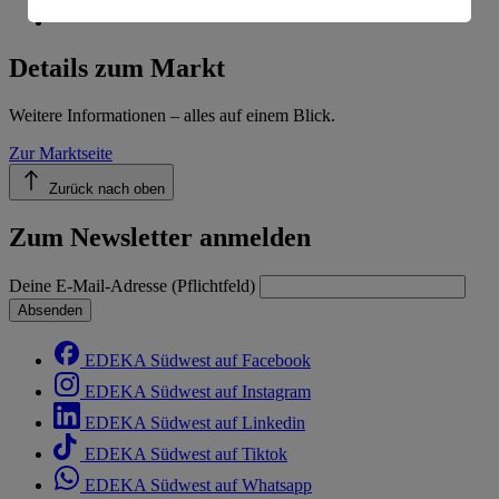
Informationen zum Herausgeber der Seite findest du
im
Impressum
Details zum Markt
Weitere Informationen – alles auf einem Blick.
Zur Marktseite
Zurück nach oben
Zum Newsletter anmelden
Deine E-Mail-Adresse (Pflichtfeld)
Absenden
EDEKA Südwest auf Facebook
EDEKA Südwest auf Instagram
EDEKA Südwest auf Linkedin
EDEKA Südwest auf Tiktok
EDEKA Südwest auf Whatsapp