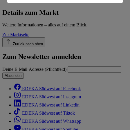
Informationen zum Herausgeber der Seite findest du
im
Impressum
Details zum Markt
Weitere Informationen – alles auf einem Blick.
Zur Marktseite
Zurück nach oben
Zum Newsletter anmelden
Deine E-Mail-Adresse (Pflichtfeld)
Absenden
EDEKA Südwest auf Facebook
EDEKA Südwest auf Instagram
EDEKA Südwest auf Linkedin
EDEKA Südwest auf Tiktok
EDEKA Südwest auf Whatsapp
EDEKA Südwest auf Youtube