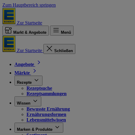
Zum Hauptbereich springen
Zur Startseite
Markt & Angebote
Menü
Zur Startseite
Schließen
Angebote
Märkte
Rezepte
Rezeptsuche
Rezeptsammlungen
Wissen
Bewusste Ernährung
Ernährungsformen
Lebensmittelwissen
Marken & Produkte