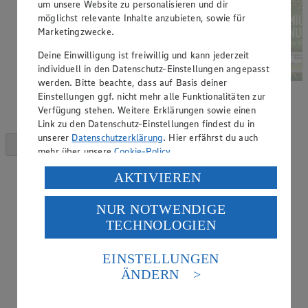
um unsere Website zu personalisieren und dir
möglichst relevante Inhalte anzubieten, sowie für
Marketingzwecke.
Deine Einwilligung ist freiwillig und kann jederzeit
individuell in den Datenschutz-Einstellungen angepasst
werden. Bitte beachte, dass auf Basis deiner
Einstellungen ggf. nicht mehr alle Funktionalitäten zur
Verfügung stehen. Weitere Erklärungen sowie einen
Link zu den Datenschutz-Einstellungen findest du in
unserer
Datenschutzerklärung
. Hier erfährst du auch
mehr über unsere
Cookie-Policy
.
Verarbeitung deiner personenbezogenen Daten in den
AKTIVIEREN
USA durch Facebook und YouTube:
NUR NOTWENDIGE
Wenn du auf „Aktivieren“ klickst, willigst du im Sinne
TECHNOLOGIEN
des Art. 49 Abs. 1 Satz 1 lit. a) DSGVO ein, dass deine
Daten in den USA verarbeitet werden. Der EuGH sieht
die USA als Land mit einem nach europäischen
EINSTELLUNGEN
Standards nicht angemessenen Datenschutzniveau an.
ÄNDERN
Es besteht das Risiko eines Zugriffs durch US-
amerikanische Behörden.