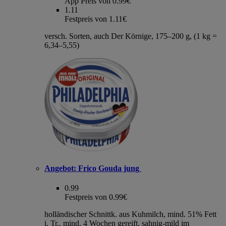
App Preis von 0.99€
1.11
Festpreis von 1.11€
versch. Sorten, auch Der Körnige, 175–200 g, (1 kg =
6,34–5,55)
Angebot:
Frico Gouda jung
0.99
Festpreis von 0.99€
holländischer Schnittk. aus Kuhmilch, mind. 51% Fett
i. Tr., mind. 4 Wochen gereift, sahnig-mild im