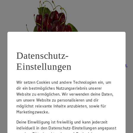
Datenschutz-
Einstellungen
Angebot:
Unsere Heimat Bio Bioland-Zwetschgen
2.99
Festpreis von 2.99€
Wir setzen Cookies und andere Technologien ein, um
dir ein bestmögliches Nutzungserlebnis unserer
aus Süddeutschland, Klasse II, 500 g, (1 kg = 5,98)
Website zu ermöglichen. Wir verwenden deine Daten,
um unsere Website zu personalisieren und dir
möglichst relevante Inhalte anzubieten, sowie für
Marketingzwecke.
Deine Einwilligung ist freiwillig und kann jederzeit
individuell in den Datenschutz-Einstellungen angepasst