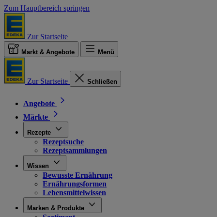
Zum Hauptbereich springen
Zur Startseite
Markt & Angebote
Menü
Zur Startseite
Schließen
Angebote
Märkte
Rezepte
Rezeptsuche
Rezeptsammlungen
Wissen
Bewusste Ernährung
Ernährungsformen
Lebensmittelwissen
Marken & Produkte