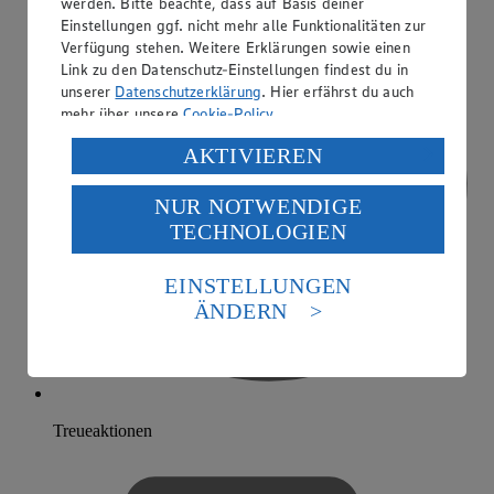
werden. Bitte beachte, dass auf Basis deiner
Einstellungen ggf. nicht mehr alle Funktionalitäten zur
Verfügung stehen. Weitere Erklärungen sowie einen
Link zu den Datenschutz-Einstellungen findest du in
unserer
Datenschutzerklärung
. Hier erfährst du auch
mehr über unsere
Cookie-Policy
.
Verarbeitung deiner personenbezogenen Daten in den
AKTIVIEREN
USA durch Facebook und YouTube:
NUR NOTWENDIGE
Wenn du auf „Aktivieren“ klickst, willigst du im Sinne
TECHNOLOGIEN
des Art. 49 Abs. 1 Satz 1 lit. a) DSGVO ein, dass deine
Daten in den USA verarbeitet werden. Der EuGH sieht
die USA als Land mit einem nach europäischen
EINSTELLUNGEN
Standards nicht angemessenen Datenschutzniveau an.
ÄNDERN
Es besteht das Risiko eines Zugriffs durch US-
amerikanische Behörden.
Informationen zum Herausgeber der Seite findest du
im
Impressum
Treueaktionen