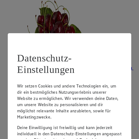
Datenschutz-
Einstellungen
Angebot:
Unsere Heimat Bio Bioland-Zwetschgen
2.99
Festpreis von 2.99€
Wir setzen Cookies und andere Technologien ein, um
dir ein bestmögliches Nutzungserlebnis unserer
aus Süddeutschland, Klasse II, 500 g, (1 kg = 5,98)
Website zu ermöglichen. Wir verwenden deine Daten,
um unsere Website zu personalisieren und dir
möglichst relevante Inhalte anzubieten, sowie für
Marketingzwecke.
Deine Einwilligung ist freiwillig und kann jederzeit
individuell in den Datenschutz-Einstellungen angepasst