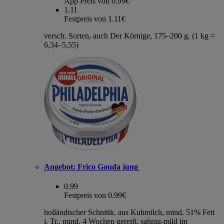
App Preis von 0.99€
1.11
Festpreis von 1.11€
versch. Sorten, auch Der Körnige, 175–200 g, (1 kg =
6,34–5,55)
Angebot:
Frico Gouda jung
0.99
Festpreis von 0.99€
holländischer Schnittk. aus Kuhmilch, mind. 51% Fett
i. Tr., mind. 4 Wochen gereift, sahnig-mild im