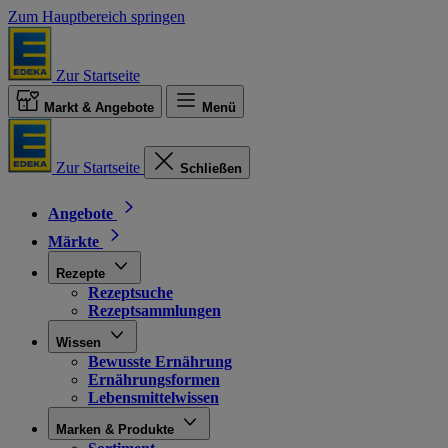
Zum Hauptbereich springen
Zur Startseite
Markt & Angebote
Menü
Zur Startseite
Schließen
Angebote
Märkte
Rezepte
Rezeptsuche
Rezeptsammlungen
Wissen
Bewusste Ernährung
Ernährungsformen
Lebensmittelwissen
Marken & Produkte