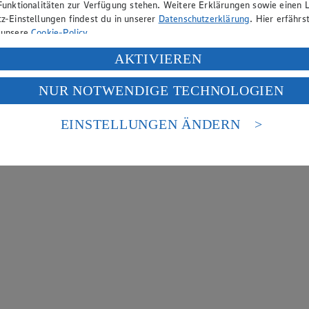
Funktionalitäten zur Verfügung stehen. Weitere Erklärungen sowie einen L
z-Einstellungen findest du in unserer
Datenschutzerklärung
. Hier erfährs
 unsere
Cookie-Policy
.
ung deiner personenbezogenen Daten in den USA durch Facebook und Yo
AKTIVIEREN
f „Aktivieren“ klickst, willigst du im Sinne des Art. 49 Abs. 1 Satz 1 lit
NUR NOTWENDIGE TECHNOLOGIEN
deine Daten in den USA verarbeitet werden. Der EuGH sieht die USA als 
 europäischen Standards nicht angemessenen Datenschutzniveau an. Es b
es Zugriffs durch US-amerikanische Behörden.
EINSTELLUNGEN ÄNDERN
nen zum Herausgeber der Seite findest du im
Impressum