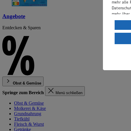
mehr alle 
Datenschut
mehr über
Angebote
Verarbeit
Entdecken & Sparen
Wenn du au
ein, dass 
einem nach
Risiko ein
Informatio
Obst & Gemüse
Springe zum Bereich
Menü schließen
Obst & Gemüse
Molkerei & Käse
Grundnahrung
Tiefkühl
Fleisch & Wurst
Getränke