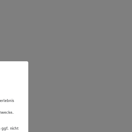
erlebnis
u
gzwecke.
 ggf. nicht