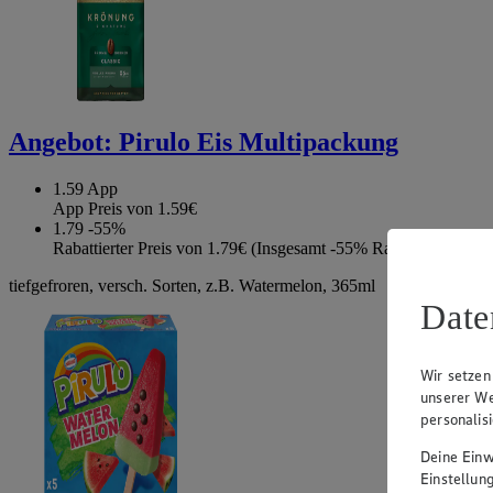
Angebot:
Pirulo Eis Multipackung
1.59
App
App Preis von 1.59€
1.79
-55%
Rabattierter Preis von 1.79€ (Insgesamt -55% Rabatt)
tiefgefroren, versch. Sorten, z.B. Watermelon, 365ml
Date
Wir setzen
unserer We
personalis
Deine Einwi
Einstellun