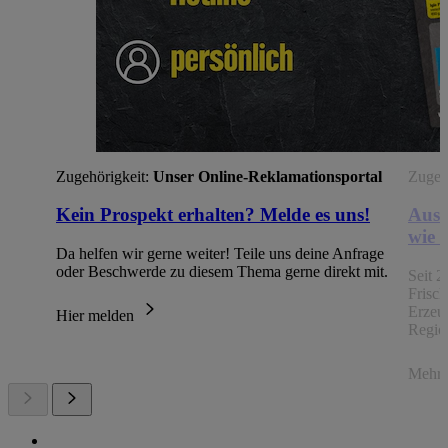
Zugehörigkeit:
Unser Online-Reklamationsportal
Zugehö
Kein Prospekt erhalten? Melde es uns!
Aus 
wie 
Da helfen wir gerne weiter! Teile uns deine Anfrage
oder Beschwerde zu diesem Thema gerne direkt mit.
Seit 2
Frisc
Erzeu
Hier melden
Regio
Mehr 