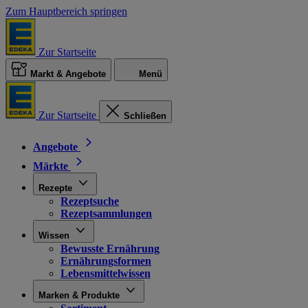
Zum Hauptbereich springen
Zur Startseite
Markt & Angebote
Menü
Zur Startseite
Schließen
Angebote
Märkte
Rezepte
Rezeptsuche
Rezeptsammlungen
Wissen
Bewusste Ernährung
Ernährungsformen
Lebensmittelwissen
Marken & Produkte