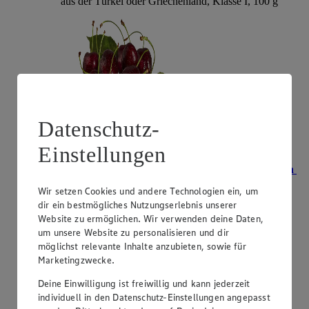
aus der Türkei oder Griechenland, Klasse I, 100 g
Datenschutz-
Einstellungen
Angebot:
Unsere Heimat Bio Bioland-Zwetschgen
Wir setzen Cookies und andere Technologien ein, um
2.99
dir ein bestmögliches Nutzungserlebnis unserer
Festpreis von 2.99€
Website zu ermöglichen. Wir verwenden deine Daten,
um unsere Website zu personalisieren und dir
aus Süddeutschland, Klasse II, 500 g, (1 kg = 5,98)
möglichst relevante Inhalte anzubieten, sowie für
Marketingzwecke.
Deine Einwilligung ist freiwillig und kann jederzeit
individuell in den Datenschutz-Einstellungen angepasst