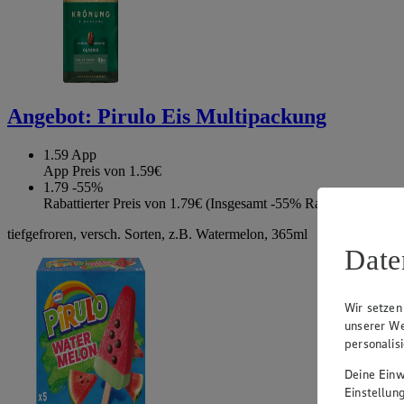
Angebot:
Pirulo Eis Multipackung
1.59
App
App Preis von 1.59€
1.79
-55%
Rabattierter Preis von 1.79€ (Insgesamt -55% Rabatt)
tiefgefroren, versch. Sorten, z.B. Watermelon, 365ml
Date
Wir setzen
unserer We
personalis
Deine Einwi
Einstellun