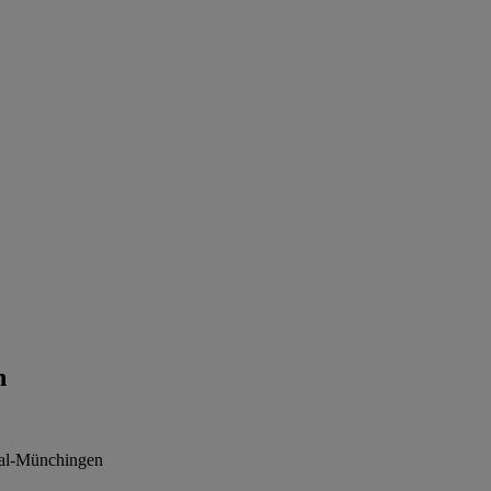
n
tal-Münchingen