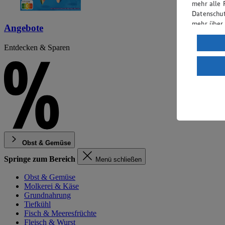
mehr alle 
Datenschut
mehr über
Angebote
Verarbeit
Entdecken & Sparen
Wenn du au
ein, dass 
einem nach
Risiko ein
Informatio
Obst & Gemüse
Springe zum Bereich
Menü schließen
Obst & Gemüse
Molkerei & Käse
Grundnahrung
Tiefkühl
Fisch & Meeresfrüchte
Fleisch & Wurst