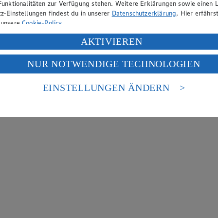
Funktionalitäten zur Verfügung stehen. Weitere Erklärungen sowie einen L
z-Einstellungen findest du in unserer
Datenschutzerklärung
. Hier erfährs
 unsere
Cookie-Policy
.
ung deiner personenbezogenen Daten in den USA durch Facebook und Yo
AKTIVIEREN
f „Aktivieren“ klickst, willigst du im Sinne des Art. 49 Abs. 1 Satz 1 lit
NUR NOTWENDIGE TECHNOLOGIEN
deine Daten in den USA verarbeitet werden. Der EuGH sieht die USA als 
 europäischen Standards nicht angemessenen Datenschutzniveau an. Es b
es Zugriffs durch US-amerikanische Behörden.
EINSTELLUNGEN ÄNDERN
nen zum Herausgeber der Seite findest du im
Impressum