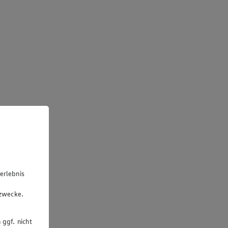
erlebnis
u
gzwecke.
 ggf. nicht