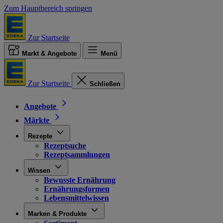
Zum Hauptbereich springen
Zur Startseite
Markt & Angebote
Menü
Zur Startseite
Schließen
Angebote
Märkte
Rezepte
Rezeptsuche
Rezeptsammlungen
Wissen
Bewusste Ernährung
Ernährungsformen
Lebensmittelwissen
Marken & Produkte