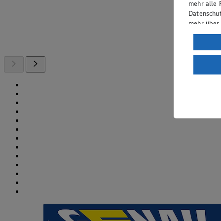
mehr alle 
Datenschut
mehr über
Verarbeit
Wenn du au
ein, dass 
einem nach
Risiko ein
Informatio