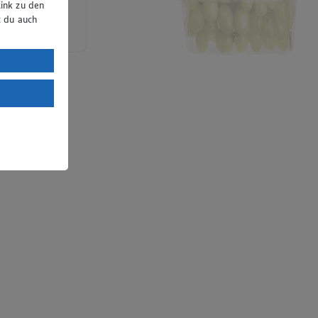
ink zu den
t du auch
uTube:
. a) DSGVO
Land mit
esteht das