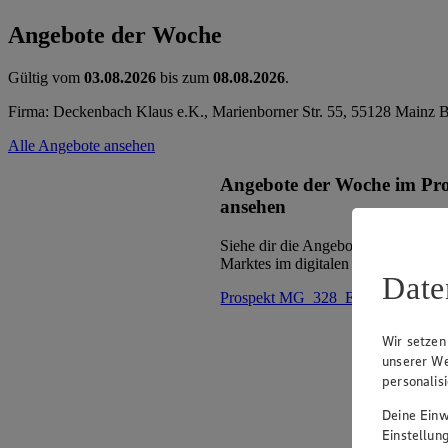
Angebote der Woche
Gültig vom
03.08.2026
bis zum
08.08.2026
.
Firma: Deckenbach Klaus e.K., Marienborner Str. 55, 55128 Mainz 
Alle Angebote ansehen
Angebote der Woche im Pr
ansehen
Siehe dir die Angebote der Woche d
Marktes im digitalen Blätterkatalog 
Date
Prospekt MG_328_ED im Browse
Wir setzen
unserer We
personalis
Deine Einwi
Einstellun