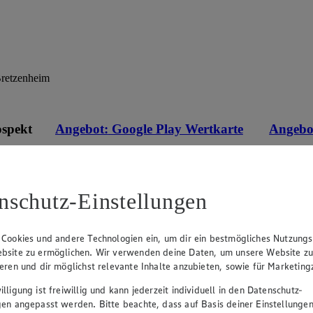
Bretzenheim
ospekt
Angebot:
Google Play Wertkarte
Angebo
1000 Extra °P
Mit PAYBACK 1000 Extra
400 Extra
Punkte sammeln.
Punkte s
eines
100.00
50.
an.
Festpreis von 100.00€
Fes
nschutz-Einstellungen
r
Ansehen
• Nur in teilnehmenden Märkten erhältlich
• Nur in 
 Cookies und andere Technologien ein, um dir ein bestmögliches Nutzungs
bsite zu ermöglichen. Wir verwenden deine Daten, um unsere Website z
ieren und dir möglichst relevante Inhalte anzubieten, sowie für Marketin
lligung ist freiwillig und kann jederzeit individuell in den Datenschutz-
gen angepasst werden. Bitte beachte, dass auf Basis deiner Einstellungen