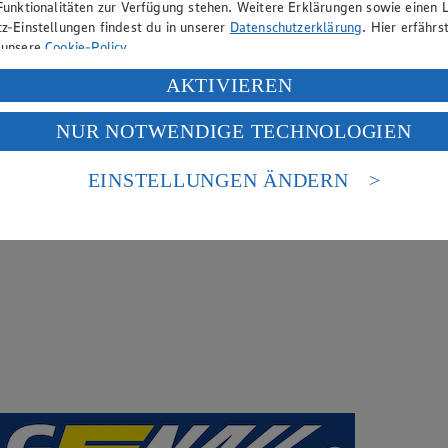
Funktionalitäten zur Verfügung stehen. Weitere Erklärungen sowie einen L
z-Einstellungen findest du in unserer
Datenschutzerklärung
. Hier erfährs
 unsere
Cookie-Policy
.
ung deiner personenbezogenen Daten in den USA durch Facebook und Yo
AKTIVIEREN
f „Aktivieren“ klickst, willigst du im Sinne des Art. 49 Abs. 1 Satz 1 lit
NUR NOTWENDIGE TECHNOLOGIEN
deine Daten in den USA verarbeitet werden. Der EuGH sieht die USA als 
 europäischen Standards nicht angemessenen Datenschutzniveau an. Es b
es Zugriffs durch US-amerikanische Behörden.
EINSTELLUNGEN ÄNDERN
nen zum Herausgeber der Seite findest du im
Impressum