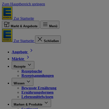
Zum Hauptbereich springen
Zur Startseite
Markt & Angebote
Menü
Zur Startseite
Schließen
Angebote
Märkte
Rezepte
Rezeptsuche
Rezeptsammlungen
Wissen
Bewusste Ernährung
Ernährungsformen
Lebensmittelwissen
Marken & Produkte