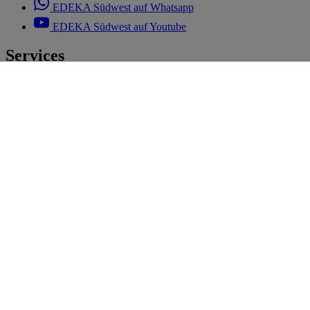
EDEKA Südwest auf Whatsapp
EDEKA Südwest auf Youtube
Services
EDEKA App
EDEKA Medien
EDEKA smart
EDEKA Foto
Hilfe
Kontakt
FAQ
Cookie-Einstellungen
Informationen
Was koche ich heute?
BMI Rechner