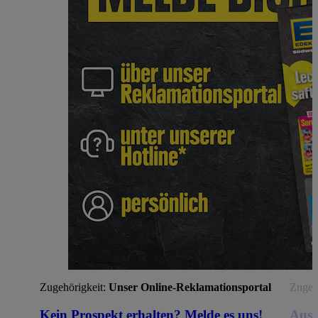
Zugehörigkeit:
Unser Online-Reklamationsportal
Zugehö
Kein Prospekt erhalten? Melde es uns!
Aus 