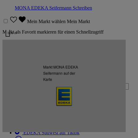
MONA EDEKA Seifermann
Schreiben
Mein Markt wählen
Mein Markt
Markt als Favorit markieren für einen Schnellzugriff
300 m
Kartendaten werden geladen …
Zurück nach oben
Markt MONA EDEKA
Zum Newsletter anmelden
Seifermann auf der
Karte
Deine E-Mail-Adresse (Pflichtfeld)
Absenden
EDEKA Südwest auf Facebook
EDEKA Südwest auf Instagram
EDEKA Südwest auf Linkedin
EDEKA Südwest auf Tiktok