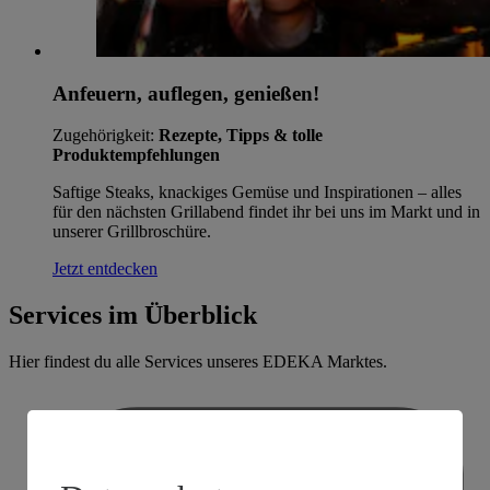
Anfeuern, auflegen, genießen!
Zugehörigkeit:
Rezepte, Tipps & tolle
Produktempfehlungen
Saftige Steaks, knackiges Gemüse und Inspirationen – alles
für den nächsten Grillabend findet ihr bei uns im Markt und in
unserer Grillbroschüre.
Jetzt entdecken
Services im Überblick
Hier findest du alle Services unseres EDEKA Marktes.