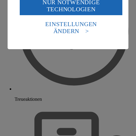
NUR NOTWENDIGE
Wenn du auf „Aktivieren“ klickst, willigst du im Sinne
TECHNOLOGIEN
des Art. 49 Abs. 1 Satz 1 lit. a) DSGVO ein, dass deine
Daten in den USA verarbeitet werden. Der EuGH sieht
die USA als Land mit einem nach europäischen
EINSTELLUNGEN
Standards nicht angemessenen Datenschutzniveau an.
ÄNDERN
Es besteht das Risiko eines Zugriffs durch US-
amerikanische Behörden.
Informationen zum Herausgeber der Seite findest du
im
Impressum
Treueaktionen