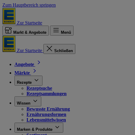
Zum Hauptbereich springen
Zur Startseite
Markt & Angebote
Menü
Zur Startseite
Schließen
Angebote
Märkte
Rezepte
Rezeptsuche
Rezeptsammlungen
Wissen
Bewusste Ernährung
Ernährungsformen
Lebensmittelwissen
Marken & Produkte