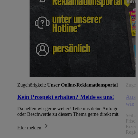
Zugehörigkeit:
Unser Online-Reklamationsportal
Zugehö
Kein Prospekt erhalten? Melde es uns!
Aus 
wie 
Da helfen wir gerne weiter! Teile uns deine Anfrage
oder Beschwerde zu diesem Thema gerne direkt mit.
Seit 2
Frisc
Erzeu
Hier melden
Regio