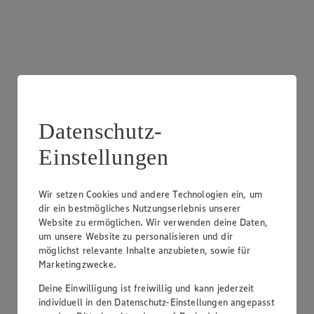
Datenschutz-
Einstellungen
Wir setzen Cookies und andere Technologien ein, um
dir ein bestmögliches Nutzungserlebnis unserer
Website zu ermöglichen. Wir verwenden deine Daten,
Glutenfreies Sortiment
um unsere Website zu personalisieren und dir
möglichst relevante Inhalte anzubieten, sowie für
Glutenfrei mit Genuss: In unserem Markt findest du eine
Marketingzwecke.
große Auswahl an glutenfreien Produkten.
Deine Einwilligung ist freiwillig und kann jederzeit
individuell in den Datenschutz-Einstellungen angepasst