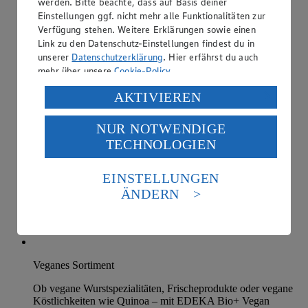
werden. Bitte beachte, dass auf Basis deiner
Einstellungen ggf. nicht mehr alle Funktionalitäten zur
Verfügung stehen. Weitere Erklärungen sowie einen
Link zu den Datenschutz-Einstellungen findest du in
unserer
Datenschutzerklärung
. Hier erfährst du auch
mehr über unsere
Cookie-Policy
.
Verarbeitung deiner personenbezogenen Daten in den
AKTIVIEREN
USA durch Facebook und YouTube:
NUR NOTWENDIGE
Wenn du auf „Aktivieren“ klickst, willigst du im Sinne
TECHNOLOGIEN
des Art. 49 Abs. 1 Satz 1 lit. a) DSGVO ein, dass deine
Daten in den USA verarbeitet werden. Der EuGH sieht
die USA als Land mit einem nach europäischen
EINSTELLUNGEN
Standards nicht angemessenen Datenschutzniveau an.
ÄNDERN
Es besteht das Risiko eines Zugriffs durch US-
amerikanische Behörden.
Informationen zum Herausgeber der Seite findest du
im
Impressum
Veganes Sortiment
Ob vegane Wurstspezialitäten, Frischeprodukte oder vegane
Köstlichkeiten wie Quinoa – mit EDEKA Bio+ Vegan