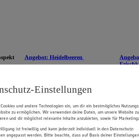
ospekt
Angebot:
Heidelbeeren
Angebo
Frisch
3.33
Festpreis von 3.33€
eines
0.9
an.
App
aus Polen, Klasse I, 500 g, (1 kg = 6,66)
nschutz-Einstellungen
1.1
r
Ansehen
Fes
versch. S
 Cookies und andere Technologien ein, um dir ein bestmögliches Nutzungs
g, (1 kg 
bsite zu ermöglichen. Wir verwenden deine Daten, um unsere Website z
ieren und dir möglichst relevante Inhalte anzubieten, sowie für Marketin
lligung ist freiwillig und kann jederzeit individuell in den Datenschutz-
gen angepasst werden. Bitte beachte, dass auf Basis deiner Einstellungen