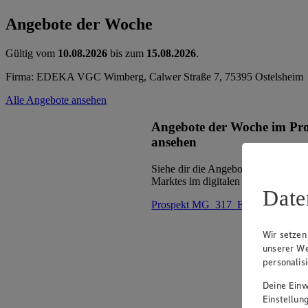
Angebote der Woche
Gültig vom
10.08.2026
bis zum
15.08.2026
.
Firma: EDEKA VGC Wimberg, Calwer Straße 7, 75395 Ostelsheim
Alle Angebote ansehen
Angebote der Woche im Pr
ansehen
Siehe dir die Angebote der Woche d
Marktes im digitalen Blätterkatalog 
Date
Prospekt MG_317_ED im Browse
Wir setzen
unserer We
personalis
Deine Einwi
Einstellun