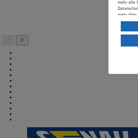
mehr alle 
Datenschut
mehr über
Verarbeit
Wenn du au
ein, dass 
einem nach
Risiko ein
Informatio