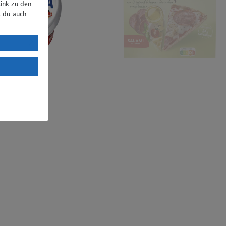
ink zu den
t du auch
uTube:
. a) DSGVO
Land mit
esteht das