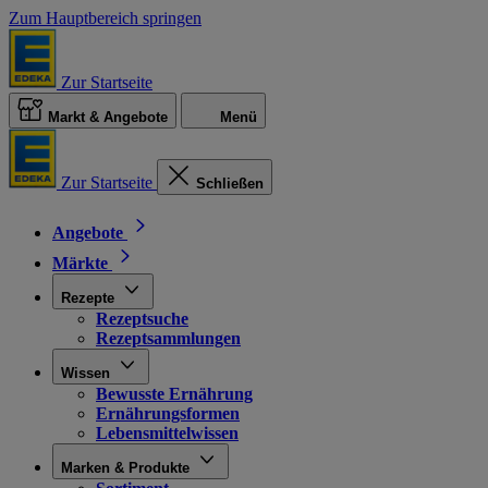
Zum Hauptbereich springen
Zur Startseite
Markt & Angebote
Menü
Zur Startseite
Schließen
Angebote
Märkte
Rezepte
Rezeptsuche
Rezeptsammlungen
Wissen
Bewusste Ernährung
Ernährungsformen
Lebensmittelwissen
Marken & Produkte