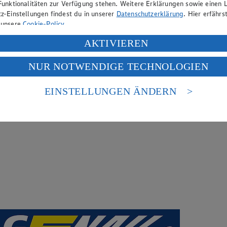
Funktionalitäten zur Verfügung stehen. Weitere Erklärungen sowie einen L
z-Einstellungen findest du in unserer
Datenschutzerklärung
. Hier erfährs
 unsere
Cookie-Policy
.
ung deiner personenbezogenen Daten in den USA durch Facebook und Yo
AKTIVIEREN
f „Aktivieren“ klickst, willigst du im Sinne des Art. 49 Abs. 1 Satz 1 lit
NUR NOTWENDIGE TECHNOLOGIEN
deine Daten in den USA verarbeitet werden. Der EuGH sieht die USA als 
 europäischen Standards nicht angemessenen Datenschutzniveau an. Es b
es Zugriffs durch US-amerikanische Behörden.
EINSTELLUNGEN ÄNDERN
nen zum Herausgeber der Seite findest du im
Impressum