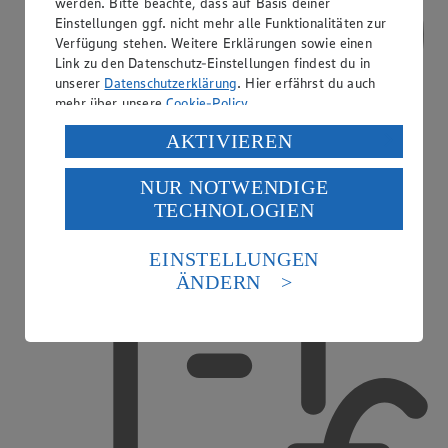
werden. Bitte beachte, dass auf Basis deiner
Einstellungen ggf. nicht mehr alle Funktionalitäten zur
Verfügung stehen. Weitere Erklärungen sowie einen
Link zu den Datenschutz-Einstellungen findest du in
unserer
Datenschutzerklärung
. Hier erfährst du auch
mehr über unsere
Cookie-Policy
.
Verarbeitung deiner personenbezogenen Daten in den
AKTIVIEREN
USA durch Facebook und YouTube:
NUR NOTWENDIGE
Wenn du auf „Aktivieren“ klickst, willigst du im Sinne
TECHNOLOGIEN
des Art. 49 Abs. 1 Satz 1 lit. a) DSGVO ein, dass deine
Daten in den USA verarbeitet werden. Der EuGH sieht
die USA als Land mit einem nach europäischen
EINSTELLUNGEN
Treueaktionen
Standards nicht angemessenen Datenschutzniveau an.
ÄNDERN
Es besteht das Risiko eines Zugriffs durch US-
amerikanische Behörden.
Informationen zum Herausgeber der Seite findest du
im
Impressum