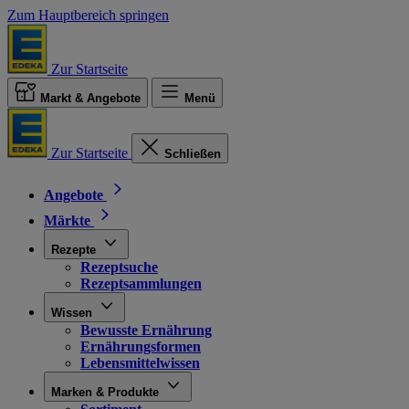
Zum Hauptbereich springen
Zur Startseite
Markt & Angebote
Menü
Zur Startseite
Schließen
Angebote
Märkte
Rezepte
Rezeptsuche
Rezeptsammlungen
Wissen
Bewusste Ernährung
Ernährungsformen
Lebensmittelwissen
Marken & Produkte