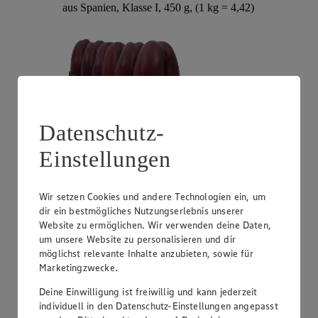
aus Spanien, Klasse I, 450 g, (1 kg = 4,42)
Datenschutz-
Einstellungen
Angebot:
Unsere Heimat Zucchini
Wir setzen Cookies und andere Technologien ein, um
1.49
dir ein bestmögliches Nutzungserlebnis unserer
Festpreis von 1.49€
Website zu ermöglichen. Wir verwenden deine Daten,
um unsere Website zu personalisieren und dir
aus Süddeutschland, Klasse I, 1 kg
möglichst relevante Inhalte anzubieten, sowie für
Marketingzwecke.
Deine Einwilligung ist freiwillig und kann jederzeit
individuell in den Datenschutz-Einstellungen angepasst