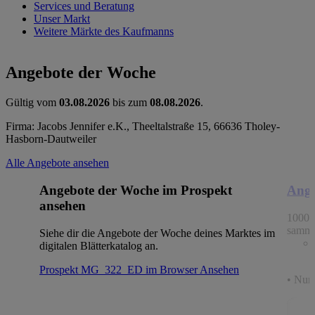
Services und Beratung
Unser Markt
Weitere Märkte des Kaufmanns
Angebote der Woche
Gültig vom
03.08.2026
bis zum
08.08.2026
.
Firma: Jacobs Jennifer e.K., Theeltalstraße 15, 66636 Tholey-
Hasborn-Dautweiler
Alle Angebote ansehen
Angebote der Woche im Prospekt
Ange
ansehen
1000 
samme
Siehe dir die Angebote der Woche deines Marktes im
digitalen Blätterkatalog an.
Prospekt MG_322_ED im Browser
Ansehen
• Nur 