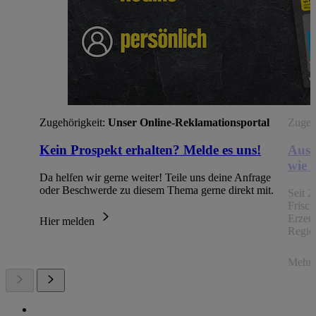
Zugehörigkeit:
Unser Online-Reklamationsportal
Zugehö
Kein Prospekt erhalten? Melde es uns!
Aus 
wie 
Da helfen wir gerne weiter! Teile uns deine Anfrage
oder Beschwerde zu diesem Thema gerne direkt mit.
Seit 2
Frisc
Erzeu
Hier melden
Regio
Mehr 