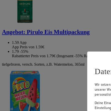
Angebot:
Pirulo Eis Multipackung
1.59
App
App Preis von 1.59€
1.79
-55%
Rabattierter Preis von 1.79€ (Insgesamt -55% Rabatt)
tiefgefroren, versch. Sorten, z.B. Watermelon, 365ml
Date
Wir setzen
unserer We
personalis
Deine Einwi
Einstellun