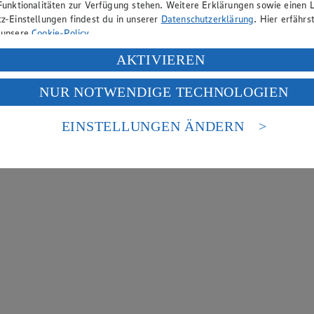
Funktionalitäten zur Verfügung stehen. Weitere Erklärungen sowie einen L
z-Einstellungen findest du in unserer
Datenschutzerklärung
. Hier erfährs
 unsere
Cookie-Policy
.
ung deiner personenbezogenen Daten in den USA durch Facebook und Yo
AKTIVIEREN
f „Aktivieren“ klickst, willigst du im Sinne des Art. 49 Abs. 1 Satz 1 lit
NUR NOTWENDIGE TECHNOLOGIEN
deine Daten in den USA verarbeitet werden. Der EuGH sieht die USA als 
 europäischen Standards nicht angemessenen Datenschutzniveau an. Es b
es Zugriffs durch US-amerikanische Behörden.
EINSTELLUNGEN ÄNDERN
nen zum Herausgeber der Seite findest du im
Impressum