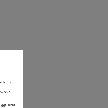
erlebnis
u
gzwecke.
 ggf. nicht