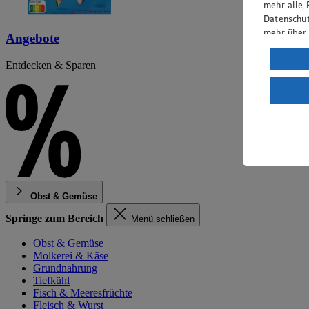
mehr alle 
Datenschut
mehr über
Angebote
Verarbeit
Entdecken & Sparen
Wenn du au
ein, dass 
einem nach
Risiko ein
Informatio
Obst & Gemüse
Springe zum Bereich
Menü schließen
Obst & Gemüse
Molkerei & Käse
Grundnahrung
Tiefkühl
Fisch & Meeresfrüchte
Fleisch & Wurst