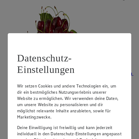
Datenschutz-
Einstellungen
Angebot:
Unsere Heimat Bio Bioland-Zwetschgen
2.99
Wir setzen Cookies und andere Technologien ein, um
Festpreis von 2.99€
dir ein bestmögliches Nutzungserlebnis unserer
Website zu ermöglichen. Wir verwenden deine Daten,
aus Süddeutschland, Klasse II, 500 g, (1 kg = 5,98)
um unsere Website zu personalisieren und dir
möglichst relevante Inhalte anzubieten, sowie für
Marketingzwecke.
Deine Einwilligung ist freiwillig und kann jederzeit
individuell in den Datenschutz-Einstellungen angepasst