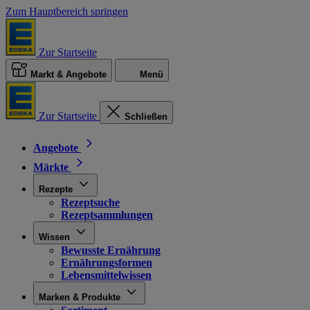
Zum Hauptbereich springen
Zur Startseite
Markt & Angebote
Menü
Zur Startseite
Schließen
Angebote
Märkte
Rezepte
Rezeptsuche
Rezeptsammlungen
Wissen
Bewusste Ernährung
Ernährungsformen
Lebensmittelwissen
Marken & Produkte