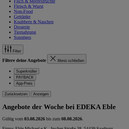
Fisch & Meeresfrüchte
Fleisch & Wurst
Non-Food
Getränke
Knabbern & Naschen
Drogerie
Tiernahrung
Sonstiges
Filter
Filtere deine Angebote
Menü schließen
Superknüller
PAYBACK
App-Preis
Zurücksetzen
Anzeigen
Angebote der Woche bei EDEKA Eble
Gültig vom
03.08.2026
bis zum
08.08.2026
.
Firma: Eble Michael e.K., Irscher Straße 38, 54439 Saarburg