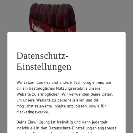
Datenschutz-
Angebot:
Unsere Heimat Zucchini
Einstellungen
1.49
Festpreis von 1.49€
Wir setzen Cookies und andere Technologien ein, um
dir ein bestmögliches Nutzungserlebnis unserer
aus Süddeutschland, Klasse I, 1 kg
Website zu ermöglichen. Wir verwenden deine Daten,
um unsere Website zu personalisieren und dir
möglichst relevante Inhalte anzubieten, sowie für
Marketingzwecke.
Deine Einwilligung ist freiwillig und kann jederzeit
individuell in den Datenschutz-Einstellungen angepasst