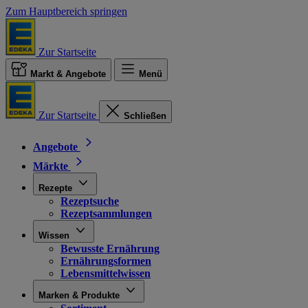
Zum Hauptbereich springen
Zur Startseite
Markt & Angebote
Menü
Zur Startseite
Schließen
Angebote
Märkte
Rezepte
Rezeptsuche
Rezeptsammlungen
Wissen
Bewusste Ernährung
Ernährungsformen
Lebensmittelwissen
Marken & Produkte