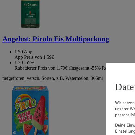
Angebot:
Pirulo Eis Multipackung
1.59
App
App Preis von 1.59€
1.79
-55%
Rabattierter Preis von 1.79€ (Insgesamt -55% Rabatt)
tiefgefroren, versch. Sorten, z.B. Watermelon, 365ml
Date
Wir setzen
unserer We
personalis
Deine Einwi
Einstellun