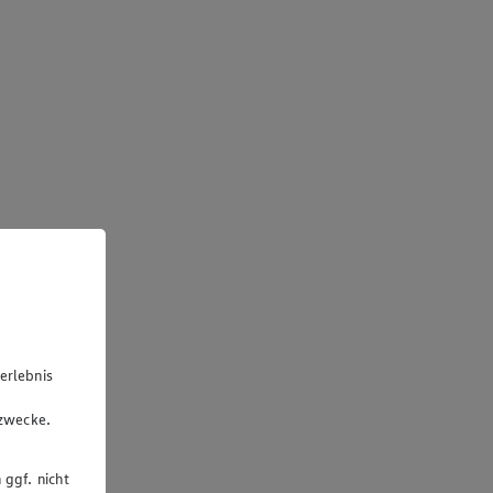
erlebnis
u
gzwecke.
 ggf. nicht