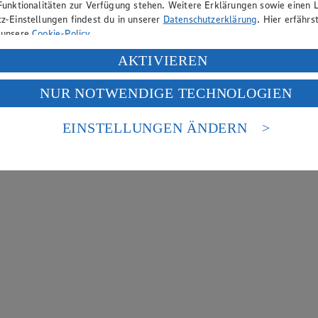
Funktionalitäten zur Verfügung stehen. Weitere Erklärungen sowie einen L
z-Einstellungen findest du in unserer
Datenschutzerklärung
. Hier erfährs
 unsere
Cookie-Policy
.
ung deiner personenbezogenen Daten in den USA durch Facebook und Yo
AKTIVIEREN
f „Aktivieren“ klickst, willigst du im Sinne des Art. 49 Abs. 1 Satz 1 lit
NUR NOTWENDIGE TECHNOLOGIEN
deine Daten in den USA verarbeitet werden. Der EuGH sieht die USA als 
 europäischen Standards nicht angemessenen Datenschutzniveau an. Es b
es Zugriffs durch US-amerikanische Behörden.
EINSTELLUNGEN ÄNDERN
nen zum Herausgeber der Seite findest du im
Impressum