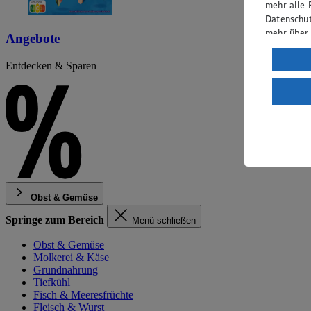
mehr alle 
Datenschut
mehr über
Angebote
Verarbeit
Entdecken & Sparen
Wenn du au
ein, dass 
einem nach
Risiko ein
Informatio
Obst & Gemüse
Springe zum Bereich
Menü schließen
Obst & Gemüse
Molkerei & Käse
Grundnahrung
Tiefkühl
Fisch & Meeresfrüchte
Fleisch & Wurst