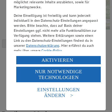
möglichst relevante Inhalte anzubieten, sowie für
Marketingzwecke.
Deine Einwilligung ist freiwillig und kann jederzeit
individuell in den Datenschutz-Einstellungen angepasst
werden. Bitte beachte, dass auf Basis deiner
Einstellungen ggf. nicht mehr alle Funktionalitäten zur
Verfügung stehen. Weitere Erklärungen sowie einen
Link zu den Datenschutz-Einstellungen findest du in
unserer
Datenschutzerklärung
. Hier erfährst du auch
mehr über unsere
Cookie-Policy
.
Verarbeitung deiner personenbezogenen Daten in den
AKTIVIEREN
USA durch Facebook und YouTube:
NUR NOTWENDIGE
Wenn du auf „Aktivieren“ klickst, willigst du im Sinne
TECHNOLOGIEN
des Art. 49 Abs. 1 Satz 1 lit. a) DSGVO ein, dass deine
Daten in den USA verarbeitet werden. Der EuGH sieht
die USA als Land mit einem nach europäischen
EINSTELLUNGEN
Standards nicht angemessenen Datenschutzniveau an.
ÄNDERN
Es besteht das Risiko eines Zugriffs durch US-
amerikanische Behörden.
Informationen zum Herausgeber der Seite findest du