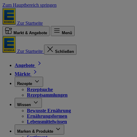
Zum Hauptbereich springen
Zur Startseite
Markt & Angebote
Menü
Zur Startseite
Schließen
Angebote
Märkte
Rezepte
Rezeptsuche
Rezeptsammlungen
Wissen
Bewusste Ernährung
Ernährungsformen
Lebensmittelwissen
Marken & Produkte