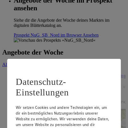
Angebote der Woche im Prospekt
ansehen
Siehe dir die Angebote der Woche deines Marktes im
digitalen Blätterkatalog an.
Prospekt NuG_SB_Nord im Browser
Ansehen
Angebote der Woche
Alle Angebote ansehen
Angebot:
Gut & Günstig Trauben hell
Ange
Datenschutz-
kernlos
Einstellungen
1.49
Festpreis von 1.49€
versch
Wir setzen Cookies und andere Technologien ein, um
aus Spanien oder Italien, Klasse I, 500 g, (1 kg =
dir ein bestmögliches Nutzungserlebnis unserer
2,98)
Website zu ermöglichen. Wir verwenden deine Daten,
um unsere Website zu personalisieren und dir