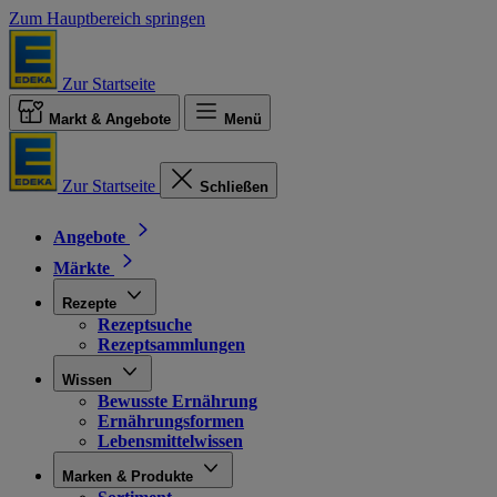
Zum Hauptbereich springen
Zur Startseite
Markt & Angebote
Menü
Zur Startseite
Schließen
Angebote
Märkte
Rezepte
Rezeptsuche
Rezeptsammlungen
Wissen
Bewusste Ernährung
Ernährungsformen
Lebensmittelwissen
Marken & Produkte