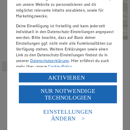
um unsere Website zu personalisieren und dir
möglichst relevante Inhalte anzubieten, sowie für
Marketingzwecke.
Deine Einwilligung ist freiwillig und kann jederzeit
individuell in den Datenschutz-Einstellungen angepasst
werden. Bitte beachte, dass auf Basis deiner
Einstellungen ggf. nicht mehr alle Funktionalitäten zur
Verfügung stehen. Weitere Erklärungen sowie einen
Link zu den Datenschutz-Einstellungen findest du in
unserer
Datenschutzerklärung
. Hier erfährst du auch
mehr über unsere
Cookie-Policy
.
Verarbeitung deiner personenbezogenen Daten in den
AKTIVIEREN
USA durch Facebook und YouTube:
NUR NOTWENDIGE
Wenn du auf „Aktivieren“ klickst, willigst du im Sinne
TECHNOLOGIEN
des Art. 49 Abs. 1 Satz 1 lit. a) DSGVO ein, dass deine
Daten in den USA verarbeitet werden. Der EuGH sieht
die USA als Land mit einem nach europäischen
EINSTELLUNGEN
Standards nicht angemessenen Datenschutzniveau an.
ÄNDERN
Es besteht das Risiko eines Zugriffs durch US-
amerikanische Behörden.