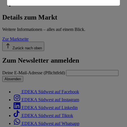
Informationen zum Herausgeber der Seite findest du
im
Impressum
Details zum Markt
Weitere Informationen – alles auf einem Blick.
Zur Marktseite
Zurück nach oben
Zum Newsletter anmelden
Deine E-Mail-Adresse (Pflichtfeld)
Absenden
EDEKA Südwest auf Facebook
EDEKA Südwest auf Instagram
EDEKA Südwest auf Linkedin
EDEKA Südwest auf Tiktok
EDEKA Südwest auf Whatsapp